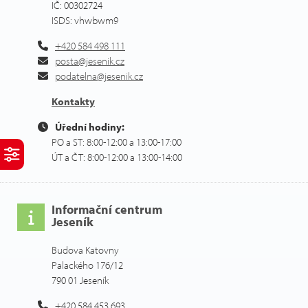
IČ: 00302724
ISDS: vhwbwm9
+420 584 498 111
posta@jesenik.cz
podatelna@jesenik.cz
Kontakty
Úřední hodiny:
PO a ST: 8:00-12:00 a 13:00-17:00
ÚT a ČT: 8:00-12:00 a 13:00-14:00
Informační centrum
Jeseník
Budova Katovny
Palackého 176/12
790 01 Jeseník
+420 584 453 693