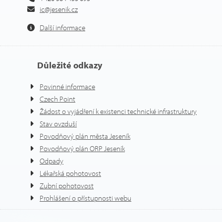
ic@jesenik.cz
Další informace
Důležité odkazy
Povinné informace
Czech Point
Žádost o vyjádření k existenci technické infrastruktury
Stav ovzduší
Povodňový plán města Jeseník
Povodňový plán ORP Jeseník
Odpady
Lékařská pohotovost
Zubní pohotovost
Prohlášení o přístupnosti webu