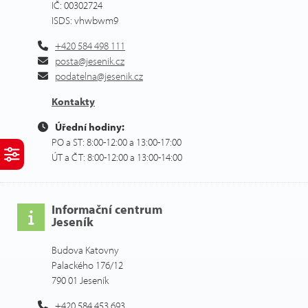
IČ: 00302724
ISDS: vhwbwm9
+420 584 498 111
posta@jesenik.cz
podatelna@jesenik.cz
Kontakty
Úřední hodiny:
PO a ST: 8:00-12:00 a 13:00-17:00
ÚT a ČT: 8:00-12:00 a 13:00-14:00
Informační centrum
Jeseník
Budova Katovny
Palackého 176/12
790 01 Jeseník
+420 584 453 693