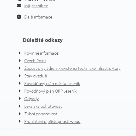
ic@jesenik.cz
Další informace
Důležité odkazy
Povinné informace
Czech Point
Žádost o vyjádření k existenci technické infrastruktury
Stav ovzduší
Povodňový plán města Jeseník
Povodňový plán ORP Jeseník
Odpady
Lékařská pohotovost
Zubní pohotovost
Prohlášení o přístupnosti webu