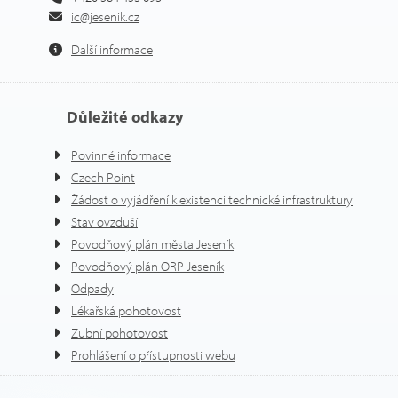
ic@jesenik.cz
Další informace
Důležité odkazy
Povinné informace
Czech Point
Žádost o vyjádření k existenci technické infrastruktury
Stav ovzduší
Povodňový plán města Jeseník
Povodňový plán ORP Jeseník
Odpady
Lékařská pohotovost
Zubní pohotovost
Prohlášení o přístupnosti webu