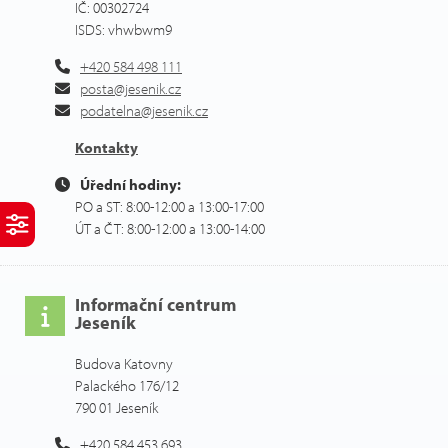
IČ: 00302724
ISDS: vhwbwm9
+420 584 498 111
posta@jesenik.cz
podatelna@jesenik.cz
Kontakty
Úřední hodiny:
PO a ST: 8:00-12:00 a 13:00-17:00
ÚT a ČT: 8:00-12:00 a 13:00-14:00
Informační centrum
Jeseník
Budova Katovny
Palackého 176/12
790 01 Jeseník
+420 584 453 693