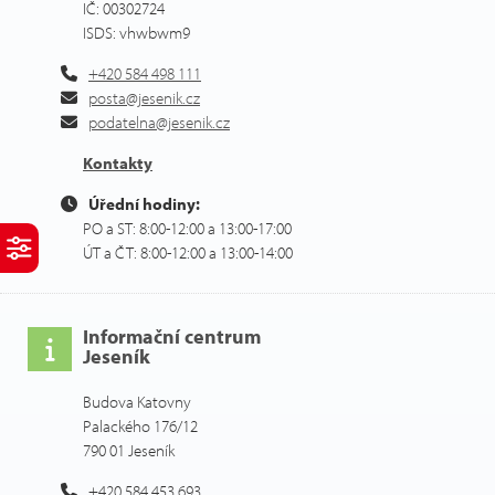
IČ: 00302724
ISDS: vhwbwm9
+420 584 498 111
posta@jesenik.cz
podatelna@jesenik.cz
Kontakty
Úřední hodiny:
PO a ST: 8:00-12:00 a 13:00-17:00
ÚT a ČT: 8:00-12:00 a 13:00-14:00
Informační centrum
Jeseník
Budova Katovny
Palackého 176/12
790 01 Jeseník
+420 584 453 693