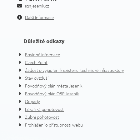
ic@jesenik.cz
Další informace
Důležité odkazy
Povinné informace
Czech Point
Žádost o vyjádření k existenci technické infrastruktury
Stav ovzduší
Povodňový plán města Jeseník
Povodňový plán ORP Jeseník
Odpady
Lékařská pohotovost
Zubní pohotovost
Prohlášení o přístupnosti webu