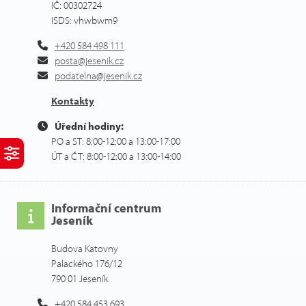
IČ: 00302724
ISDS: vhwbwm9
+420 584 498 111
posta@jesenik.cz
podatelna@jesenik.cz
Kontakty
Úřední hodiny:
PO a ST: 8:00-12:00 a 13:00-17:00
ÚT a ČT: 8:00-12:00 a 13:00-14:00
Informační centrum
Jeseník
Budova Katovny
Palackého 176/12
790 01 Jeseník
+420 584 453 693