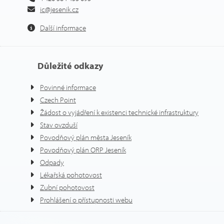
ic@jesenik.cz
Další informace
Důležité odkazy
Povinné informace
Czech Point
Žádost o vyjádření k existenci technické infrastruktury
Stav ovzduší
Povodňový plán města Jeseník
Povodňový plán ORP Jeseník
Odpady
Lékařská pohotovost
Zubní pohotovost
Prohlášení o přístupnosti webu