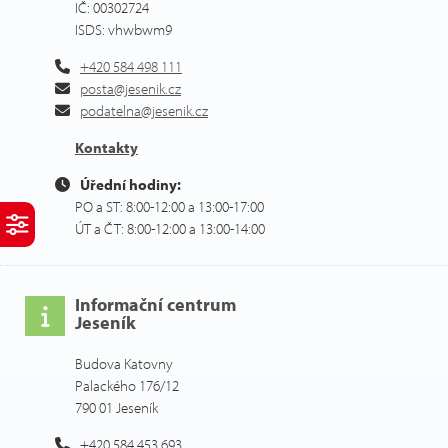
IČ: 00302724
ISDS: vhwbwm9
+420 584 498 111
posta@jesenik.cz
podatelna@jesenik.cz
Kontakty
Úřední hodiny:
PO a ST: 8:00-12:00 a 13:00-17:00
ÚT a ČT: 8:00-12:00 a 13:00-14:00
Informační centrum
Jeseník
Budova Katovny
Palackého 176/12
790 01 Jeseník
+420 584 453 693