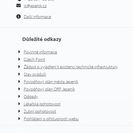
ic@jesenik.cz
Další informace
Důležité odkazy
Povinné informace
Czech Point
Žádost o vyjádření k existenci technické infrastruktury
Stav ovzduší
Povodňový plán města Jeseník
Povodňový plán ORP Jeseník
Odpady
Lékařská pohotovost
Zubní pohotovost
Prohlášení o přístupnosti webu