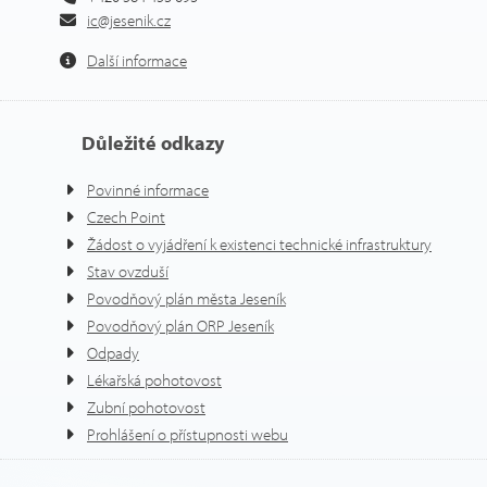
ic@jesenik.cz
Další informace
Důležité odkazy
Povinné informace
Czech Point
Žádost o vyjádření k existenci technické infrastruktury
Stav ovzduší
Povodňový plán města Jeseník
Povodňový plán ORP Jeseník
Odpady
Lékařská pohotovost
Zubní pohotovost
Prohlášení o přístupnosti webu