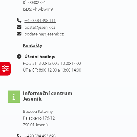
IČ: 00302724
ISDS: vhwbwm9
+420 584 498 111
posta@jesenik.cz
podatelna@jesenik.cz
Kontakty
Úřední hodiny:
PO a ST: 8:00-12:00 a 13:00-17:00
ÚT a ČT: 8:00-12:00 a 13:00-14:00
Informační centrum
Jeseník
Budova Katovny
Palackého 176/12
790 01 Jeseník
+420 584 453 693