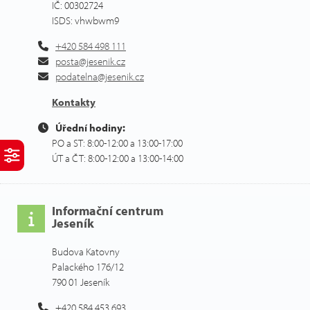
IČ: 00302724
ISDS: vhwbwm9
+420 584 498 111
posta@jesenik.cz
podatelna@jesenik.cz
Kontakty
Úřední hodiny:
PO a ST: 8:00-12:00 a 13:00-17:00
ÚT a ČT: 8:00-12:00 a 13:00-14:00
Informační centrum
Jeseník
Budova Katovny
Palackého 176/12
790 01 Jeseník
+420 584 453 693