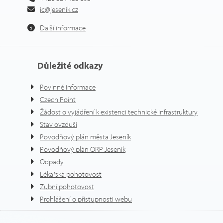
ic@jesenik.cz
Další informace
Důležité odkazy
Povinné informace
Czech Point
Žádost o vyjádření k existenci technické infrastruktury
Stav ovzduší
Povodňový plán města Jeseník
Povodňový plán ORP Jeseník
Odpady
Lékařská pohotovost
Zubní pohotovost
Prohlášení o přístupnosti webu