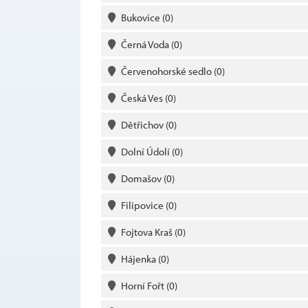
Bukovice
(0)
Černá Voda
(0)
Červenohorské sedlo
(0)
Česká Ves
(0)
Dětřichov
(0)
Dolní Údolí
(0)
Domašov
(0)
Filipovice
(0)
Fojtova Kraš
(0)
Hájenka
(0)
Horní Fořt
(0)