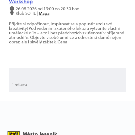
Workshop
26.08.2026 od 19:00 do 20:30 hod.
Klub SOFIE |
Mapa
Přijďte si odpočinout, inspirovat se a popustit uzdu své
kreativity! Pod vedením zkušeného lektora vytvoříte vlastní
umělecké dílo – a to i bez předchozích zkušeností v příjemné
atmosféře. Objevte v sobě umělce a odneste si domů nejen
obraz, ale i skvělý zážitek. Cena
1 reklama
Město Jeseník