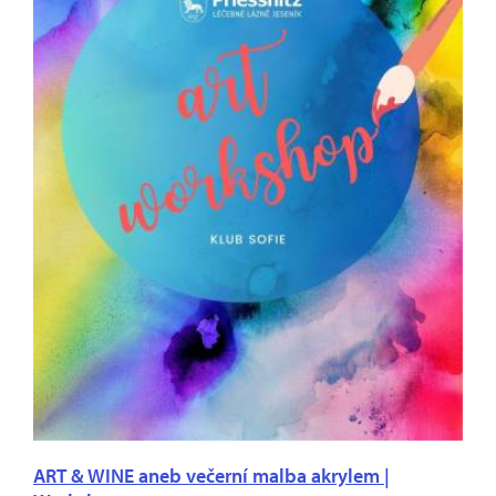
ART & WINE aneb večerní malba akrylem |