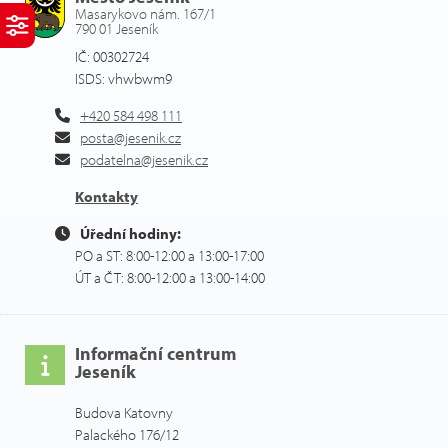
Masarykovo nám. 167/1
790 01 Jeseník
IČ: 00302724
ISDS: vhwbwm9
+420 584 498 111
posta@jesenik.cz
podatelna@jesenik.cz
Kontakty
Úřední hodiny:
PO a ST: 8:00-12:00 a 13:00-17:00
ÚT a ČT: 8:00-12:00 a 13:00-14:00
Informační centrum
Jeseník
Budova Katovny
Palackého 176/12