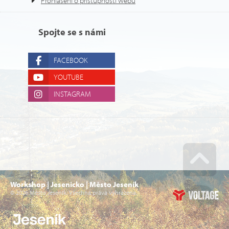
Prohlášení o přístupnosti webu
Spojte se s námi
FACEBOOK
YOUTUBE
INSTAGRAM
Go u
Workshop | Jesenicko | Město Jeseník
© 2026 Město Jeseník. Všechna práva vyhrazena.