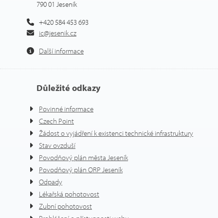
790 01 Jeseník
+420 584 453 693
ic@jesenik.cz
Další informace
Důležité odkazy
Povinné informace
Czech Point
Žádost o vyjádření k existenci technické infrastruktury
Stav ovzduší
Povodňový plán města Jeseník
Povodňový plán ORP Jeseník
Odpady
Lékařská pohotovost
Zubní pohotovost