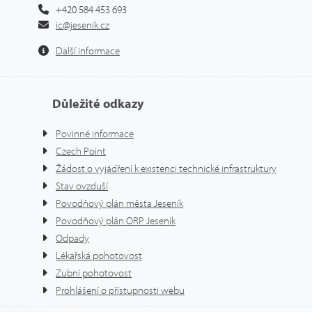
+420 584 453 693
ic@jesenik.cz
Další informace
Důležité odkazy
Povinné informace
Czech Point
Žádost o vyjádření k existenci technické infrastruktury
Stav ovzduší
Povodňový plán města Jeseník
Povodňový plán ORP Jeseník
Odpady
Lékařská pohotovost
Zubní pohotovost
Prohlášení o přístupnosti webu