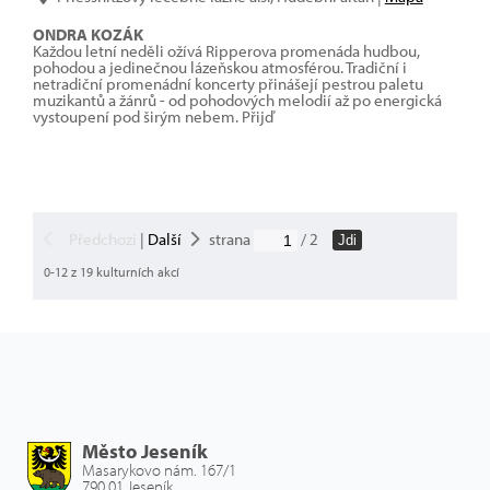
ONDRA KOZÁK
Každou letní neděli ožívá Ripperova promenáda hudbou,
pohodou a jedinečnou lázeňskou atmosférou. Tradiční i
netradiční promenádní koncerty přinášejí pestrou paletu
muzikantů a žánrů - od pohodových melodií až po energická
vystoupení pod širým nebem. Přijď
Předchozí
|
Další
strana
/ 2
Jdi
0-12 z 19 kulturních akcí
Město Jeseník
Masarykovo nám. 167/1
790 01 Jeseník