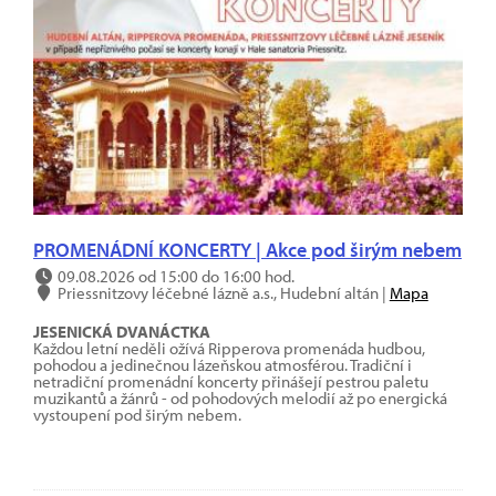
PROMENÁDNÍ KONCERTY | Akce pod širým nebem
09.08.2026 od 15:00 do 16:00 hod.
Priessnitzovy léčebné lázně a.s., Hudební altán |
Mapa
JESENICKÁ DVANÁCTKA
Každou letní neděli ožívá Ripperova promenáda hudbou,
pohodou a jedinečnou lázeňskou atmosférou. Tradiční i
netradiční promenádní koncerty přinášejí pestrou paletu
muzikantů a žánrů - od pohodových melodií až po energická
vystoupení pod širým nebem.