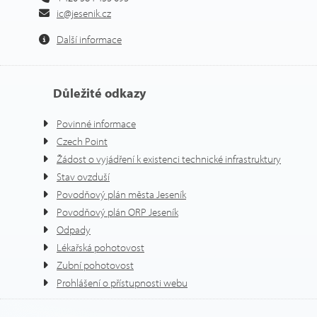
ic@jesenik.cz
Další informace
Důležité odkazy
Povinné informace
Czech Point
Žádost o vyjádření k existenci technické infrastruktury
Stav ovzduší
Povodňový plán města Jeseník
Povodňový plán ORP Jeseník
Odpady
Lékařská pohotovost
Zubní pohotovost
Prohlášení o přístupnosti webu