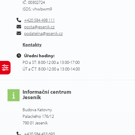
IČ: 00302724
ISDS: vhwbwm9
+420 584 498 111
posta@jesenik.cz
podatelna@jesenik.cz
Kontakty
Úřední hodiny:
PO a ST: 8:00-12:00 a 13:00-17:00
ÚT a ČT: 8:00-12:00 a 13:00-14:00
Informační centrum
Jeseník
Budova Katovny
Palackého 176/12
790 01 Jeseník
+420 584 453 693