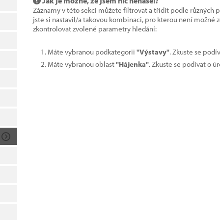
Jak je možné, že jsem nic nenašel?
Záznamy v této sekci můžete filtrovat a třídit podle různých 
jste si nastavil/a takovou kombinaci, pro kterou není možné
zkontrolovat zvolené parametry hledání:
Máte vybranou podkategorii
"Výstavy"
. Zkuste se podí
Máte vybranou oblast
"Hájenka"
. Zkuste se podívat o ú