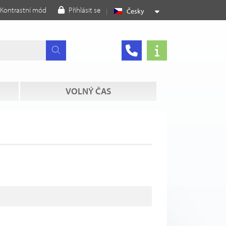
Kontrastní mód
Přihlásit se
Česky
VOLNÝ ČAS