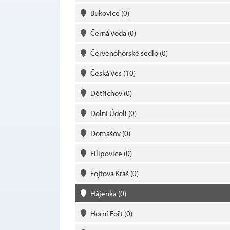
Bukovice
(0)
Černá Voda
(0)
Červenohorské sedlo
(0)
Česká Ves
(10)
Dětřichov
(0)
Dolní Údolí
(0)
Domašov
(0)
Filipovice
(0)
Fojtova Kraš
(0)
Hájenka
(0)
Horní Fořt
(0)