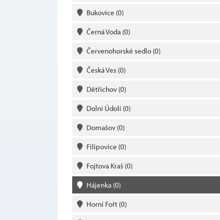
Bukovice
(0)
Černá Voda
(0)
Červenohorské sedlo
(0)
Česká Ves
(0)
Dětřichov
(0)
Dolní Údolí
(0)
Domašov
(0)
Filipovice
(0)
Fojtova Kraš
(0)
Hájenka
(0)
Horní Fořt
(0)