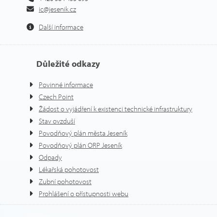
ic@jesenik.cz
Další informace
Důležité odkazy
Povinné informace
Czech Point
Žádost o vyjádření k existenci technické infrastruktury
Stav ovzduší
Povodňový plán města Jeseník
Povodňový plán ORP Jeseník
Odpady
Lékařská pohotovost
Zubní pohotovost
Prohlášení o přístupnosti webu