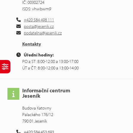
IČ: 00302724
ISDS: vhwbwm9
+420 584 498 111
posta@jesenik.cz
podatelna@jesenik.cz
Kontakty
Úřední hodiny:
PO a ST: 8:00-12:00 a 13:00-17:00
ÚT a ČT: 8:00-12:00 a 13:00-14:00
Informační centrum
Jeseník
Budova Katovny
Palackého 176/12
790 01 Jeseník
+420 584 453 693