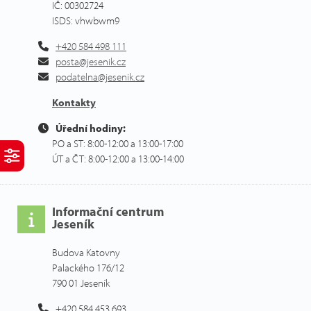
IČ: 00302724
ISDS: vhwbwm9
+420 584 498 111
posta@jesenik.cz
podatelna@jesenik.cz
Kontakty
Úřední hodiny:
PO a ST: 8:00-12:00 a 13:00-17:00
ÚT a ČT: 8:00-12:00 a 13:00-14:00
Informační centrum
Jeseník
Budova Katovny
Palackého 176/12
790 01 Jeseník
+420 584 453 693