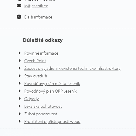
ic@jesenik.cz
Další informace
Důležité odkazy
Povinné informace
Czech Point
Žádost o vyjádření k existenci technické infrastruktury
Stav ovzduší
Povodňový plán města Jeseník
Povodňový plán ORP Jeseník
Odpady
Lékařská pohotovost
Zubní pohotovost
Prohlášení o přístupnosti webu