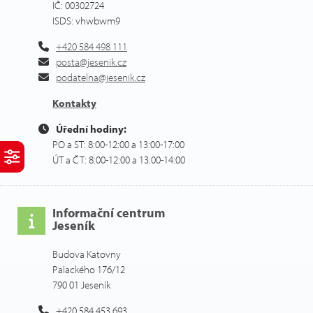
IČ: 00302724
ISDS: vhwbwm9
+420 584 498 111
posta@jesenik.cz
podatelna@jesenik.cz
Kontakty
Úřední hodiny:
PO a ST: 8:00-12:00 a 13:00-17:00
ÚT a ČT: 8:00-12:00 a 13:00-14:00
Informační centrum
Jeseník
Budova Katovny
Palackého 176/12
790 01 Jeseník
+420 584 453 693