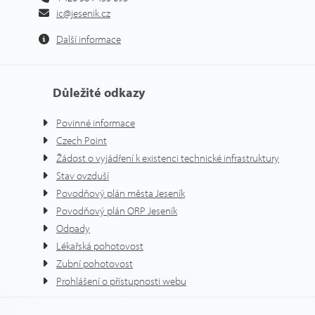
ic@jesenik.cz
Další informace
Důležité odkazy
Povinné informace
Czech Point
Žádost o vyjádření k existenci technické infrastruktury
Stav ovzduší
Povodňový plán města Jeseník
Povodňový plán ORP Jeseník
Odpady
Lékařská pohotovost
Zubní pohotovost
Prohlášení o přístupnosti webu