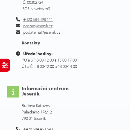
IČ: 00302724
ISDS: vhwbwm9
+420 584 498 111
posta@jesenik.cz
podatelna@jesenik.cz
Kontakty
Úřední hodiny:
PO a ST: 8:00-12:00 a 13:00-17:00
ÚT a ČT: 8:00-12:00 a 13:00-14:00
Informační centrum
Jeseník
Budova Katovny
Palackého 176/12
790 01 Jeseník
+420 584 453 693