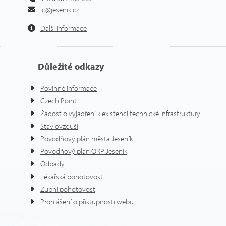
ic@jesenik.cz
Další informace
Důležité odkazy
Povinné informace
Czech Point
Žádost o vyjádření k existenci technické infrastruktury
Stav ovzduší
Povodňový plán města Jeseník
Povodňový plán ORP Jeseník
Odpady
Lékařská pohotovost
Zubní pohotovost
Prohlášení o přístupnosti webu