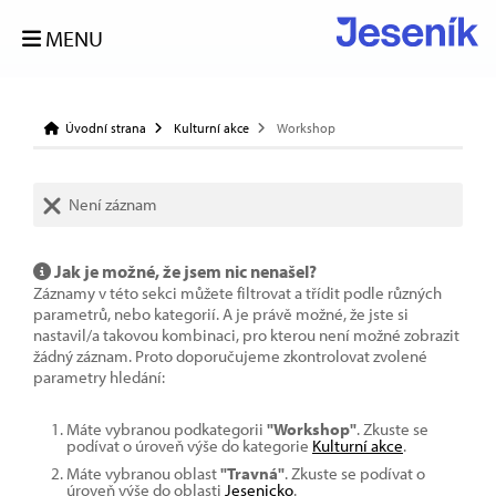
MENU
Úvodní strana
Kulturní akce
Workshop
Není záznam
Jak je možné, že jsem nic nenašel?
Záznamy v této sekci můžete filtrovat a třídit podle různých
parametrů, nebo kategorií. A je právě možné, že jste si
nastavil/a takovou kombinaci, pro kterou není možné zobrazit
žádný záznam. Proto doporučujeme zkontrolovat zvolené
parametry hledání:
Máte vybranou podkategorii
"Workshop"
. Zkuste se
podívat o úroveň výše do kategorie
Kulturní akce
.
Máte vybranou oblast
"Travná"
. Zkuste se podívat o
úroveň výše do oblasti
Jesenicko
.