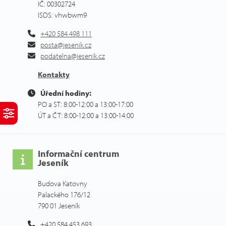
IČ: 00302724
ISDS: vhwbwm9
+420 584 498 111
posta@jesenik.cz
podatelna@jesenik.cz
Kontakty
Úřední hodiny:
PO a ST: 8:00-12:00 a 13:00-17:00
ÚT a ČT: 8:00-12:00 a 13:00-14:00
Informační centrum
Jeseník
Budova Katovny
Palackého 176/12
790 01 Jeseník
+420 584 453 693