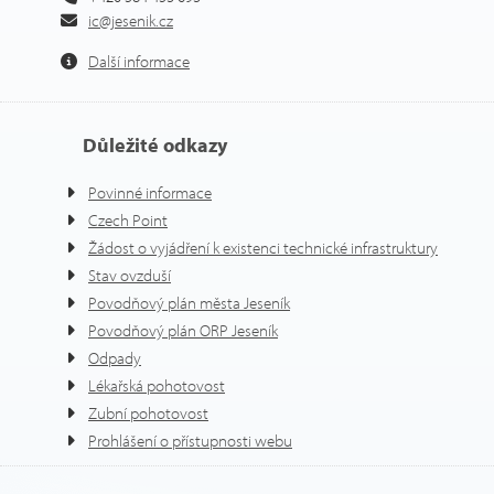
ic@jesenik.cz
Další informace
Důležité odkazy
Povinné informace
Czech Point
Žádost o vyjádření k existenci technické infrastruktury
Stav ovzduší
Povodňový plán města Jeseník
Povodňový plán ORP Jeseník
Odpady
Lékařská pohotovost
Zubní pohotovost
Prohlášení o přístupnosti webu