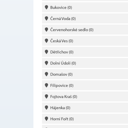
Bukovice
(0)
Černá Voda
(0)
Červenohorské sedlo
(0)
Česká Ves
(0)
Dětřichov
(0)
Dolní Údolí
(0)
Domašov
(0)
Filipovice
(0)
Fojtova Kraš
(0)
Hájenka
(0)
Horní Fořt
(0)