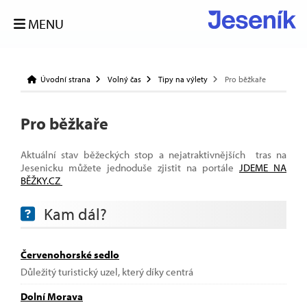
MENU
Úvodní strana
Volný čas
Tipy na výlety
Pro běžkaře
Pro běžkaře
Aktuální stav běžeckých stop a nejatraktivnějších tras na
Jesenicku můžete jednoduše zjistit na portále
JDEME NA
BĚŽKY.CZ
Kam dál?
Červenohorské sedlo
Důležitý turistický uzel, který díky centrá
Dolní Morava