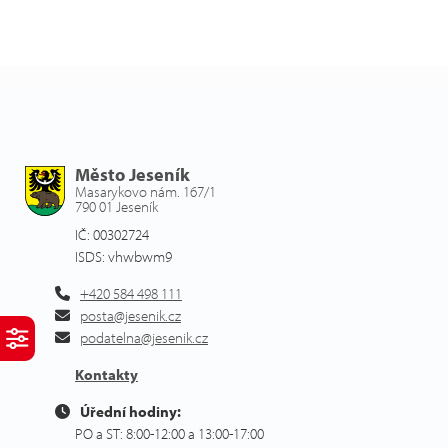
Město Jeseník
Masarykovo nám. 167/1
790 01 Jeseník
IČ: 00302724
ISDS: vhwbwm9
+420 584 498 111
posta@jesenik.cz
podatelna@jesenik.cz
Kontakty
Úřední hodiny:
PO a ST: 8:00-12:00 a 13:00-17:00