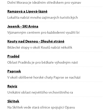
Dolní Morava je ideálním střediskem pro vyznav
Ramzová a Lipová-lázně
Lokalita nabízí mnoho zajímavých turistických
Jeseník - SKI Aréna
Významným centrem pro každodenní využití bí
Kouty nad Desnou - Dlouhé stráně
Běžecké stopy v okolí Koutů nabízí několik
Praděd
Oblast Pradědu je pro běžkaře výhodným nást
Paprsek
V okolí oblíbené horské chaty Paprse se nachází
Rejvíz
Unikátní oblast největšího vrchovištního ra
Skřítek
Na Skřítek vede stará silnice spojující Opavu