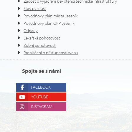
Žádost o vyjádření k existenci technické infrastruktury
Stav ovzduší
Povodňový plán města Jeseník
Povodňový plán ORP Jeseník
Odpady
Lékařská pohotovost
Zubní pohotovost
Prohlášení o přístupnosti webu
Spojte se s námi
FACEBOOK
YOUTUBE
INSTAGRAM