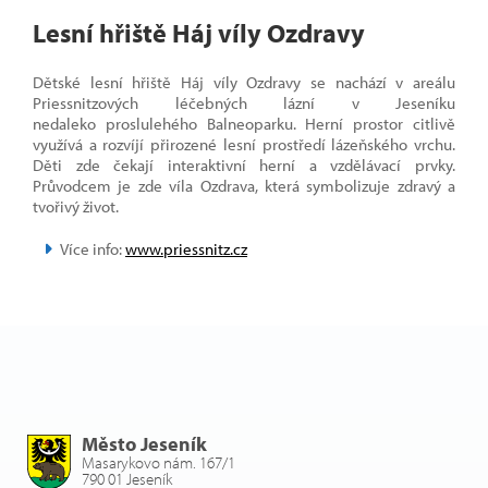
Lesní hřiště Háj víly Ozdravy
Dětské lesní hřiště Háj víly Ozdravy se nachází v areálu
Priessnitzových léčebných lázní v Jeseníku
nedaleko proslulehého Balneoparku. Herní prostor citlivě
využívá a rozvíjí přirozené lesní prostředí lázeňského vrchu.
Děti zde čekají interaktivní herní a vzdělávací prvky.
Průvodcem je zde víla Ozdrava, která symbolizuje zdravý a
tvořivý život.
Více info:
www.priessnitz.cz
Město Jeseník
Masarykovo nám. 167/1
790 01 Jeseník