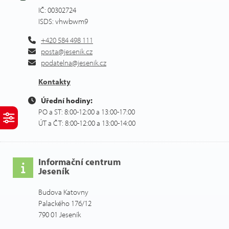
IČ: 00302724
ISDS: vhwbwm9
+420 584 498 111
posta@jesenik.cz
podatelna@jesenik.cz
Kontakty
Úřední hodiny:
PO a ST: 8:00-12:00 a 13:00-17:00
ÚT a ČT: 8:00-12:00 a 13:00-14:00
Informační centrum
Jeseník
Budova Katovny
Palackého 176/12
790 01 Jeseník