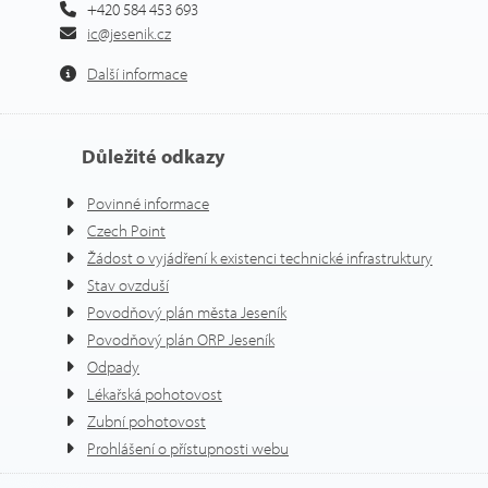
+420 584 453 693
ic@jesenik.cz
Další informace
Důležité odkazy
Povinné informace
Czech Point
Žádost o vyjádření k existenci technické infrastruktury
Stav ovzduší
Povodňový plán města Jeseník
Povodňový plán ORP Jeseník
Odpady
Lékařská pohotovost
Zubní pohotovost
Prohlášení o přístupnosti webu