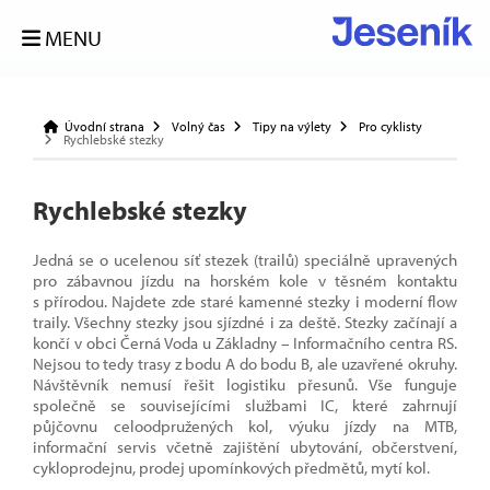
MENU
Úvodní strana
Volný čas
Tipy na výlety
Pro cyklisty
Rychlebské stezky
Rychlebské stezky
Jedná se o ucelenou síť stezek (trailů) speciálně upravených
pro zábavnou jízdu na horském kole v těsném kontaktu
s přírodou. Najdete zde staré kamenné stezky i moderní flow
traily. Všechny stezky jsou sjízdné i za deště. Stezky začínají a
končí v obci Černá Voda u Základny – Informačního centra RS.
Nejsou to tedy trasy z bodu A do bodu B, ale uzavřené okruhy.
Návštěvník nemusí řešit logistiku přesunů. Vše funguje
společně se souvisejícími službami IC, které zahrnují
půjčovnu celoodpružených kol, výuku jízdy na MTB,
informační servis včetně zajištění ubytování, občerstvení,
cykloprodejnu, prodej upomínkových předmětů, mytí kol.