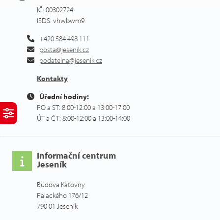
IČ: 00302724
ISDS: vhwbwm9
+420 584 498 111
posta@jesenik.cz
podatelna@jesenik.cz
Kontakty
Úřední hodiny:
PO a ST: 8:00-12:00 a 13:00-17:00
ÚT a ČT: 8:00-12:00 a 13:00-14:00
Informační centrum
Jeseník
Budova Katovny
Palackého 176/12
790 01 Jeseník