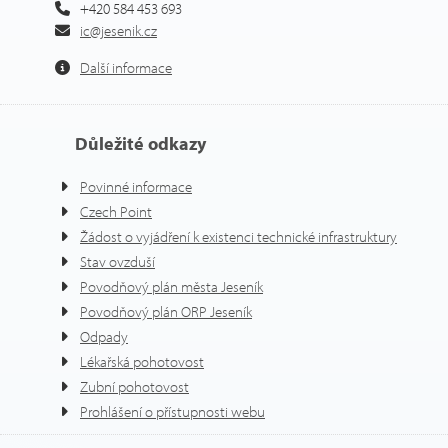
+420 584 453 693
ic@jesenik.cz
Další informace
Důležité odkazy
Povinné informace
Czech Point
Žádost o vyjádření k existenci technické infrastruktury
Stav ovzduší
Povodňový plán města Jeseník
Povodňový plán ORP Jeseník
Odpady
Lékařská pohotovost
Zubní pohotovost
Prohlášení o přístupnosti webu