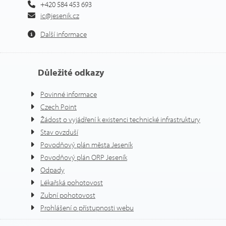
+420 584 453 693
ic@jesenik.cz
Další informace
Důležité odkazy
Povinné informace
Czech Point
Žádost o vyjádření k existenci technické infrastruktury
Stav ovzduší
Povodňový plán města Jeseník
Povodňový plán ORP Jeseník
Odpady
Lékařská pohotovost
Zubní pohotovost
Prohlášení o přístupnosti webu