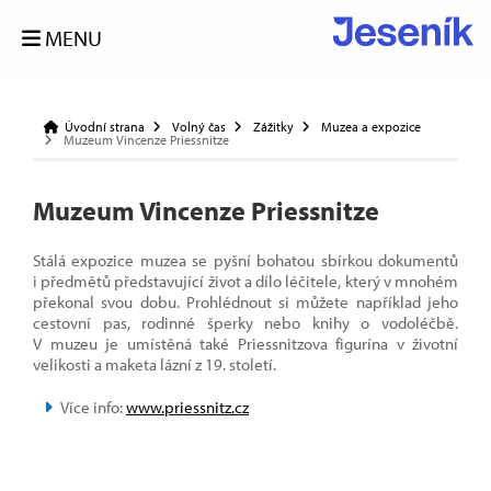
MENU
Úvodní strana
Volný čas
Zážitky
Muzea a expozice
Muzeum Vincenze Priessnitze
Muzeum Vincenze Priessnitze
Stálá expozice muzea se pyšní bohatou sbírkou dokumentů
i předmětů představující život a dílo léčitele, který v mnohém
překonal svou dobu. Prohlédnout si můžete například jeho
cestovní pas, rodinné šperky nebo knihy o vodoléčbě.
V muzeu je umístěná také Priessnitzova figurína v životní
velikosti a maketa lázní z 19. století.
Více info:
www.priessnitz.cz