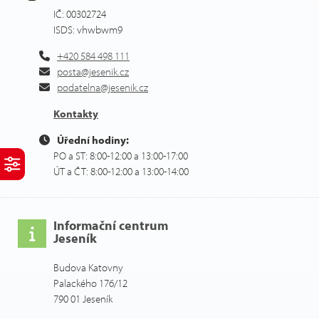
IČ: 00302724
ISDS: vhwbwm9
+420 584 498 111
posta@jesenik.cz
podatelna@jesenik.cz
Kontakty
Úřední hodiny:
PO a ST: 8:00-12:00 a 13:00-17:00
ÚT a ČT: 8:00-12:00 a 13:00-14:00
Informační centrum
Jeseník
Budova Katovny
Palackého 176/12
790 01 Jeseník