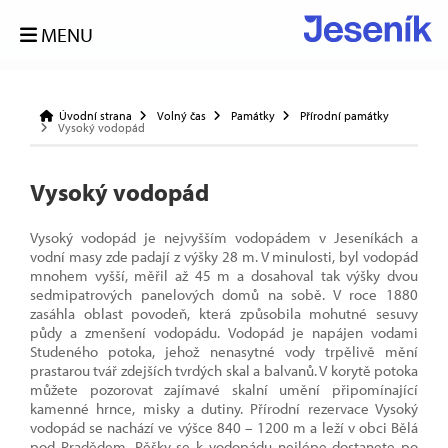
MENU
Úvodní strana
Volný čas
Památky
Přírodní památky
Vysoký vodopád
Vysoký vodopád
Vysoký vodopád je nejvyšším vodopádem v Jeseníkách a
vodní masy zde padají z výšky 28 m. V minulosti, byl vodopád
mnohem vyšší, měřil až 45 m a dosahoval tak výšky dvou
sedmipatrových panelových domů na sobě. V roce 1880
zasáhla oblast povodeň, která způsobila mohutné sesuvy
půdy a zmenšení vodopádu. Vodopád je napájen vodami
Studeného potoka, jehož nenasytné vody trpělivě mění
prastarou tvář zdejších tvrdých skal a balvanů. V korytě potoka
můžete pozorovat zajímavé skalní umění připomínající
kamenné hrnce, misky a dutiny. Přírodní rezervace Vysoký
vodopád se nachází ve výšce 840 – 1200 m a leží v obci Bělá
pod Pradědem. Pěšky se k vodopádu nejlépe dostanete po