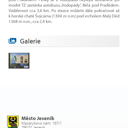
modré TZ zastávka autobusu „Vodopády“, Bělá pod Pradědem.
Vzdálenost cca 3,6 km. Po stezce můžete dále pokračovat až
k horské chatě Švýcárna (1304 m n.m) pod vrcholem Malý Děd
1368 m n.m., cca 2,4 km.
Galerie
Město Jeseník
Masarykovo nám. 167/1
790 01 Jeseník