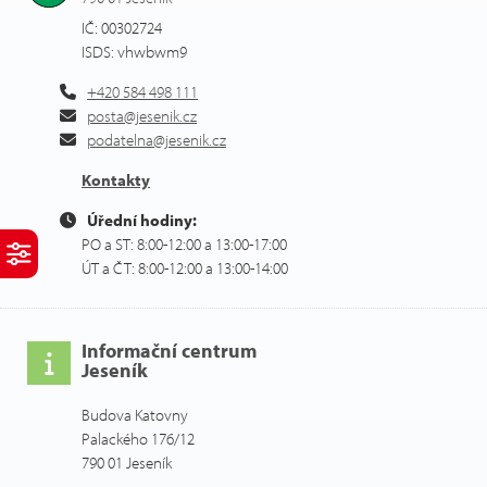
IČ: 00302724
ISDS: vhwbwm9
+420 584 498 111
posta@jesenik.cz
podatelna@jesenik.cz
Kontakty
Úřední hodiny:
PO a ST: 8:00-12:00 a 13:00-17:00
ÚT a ČT: 8:00-12:00 a 13:00-14:00
Informační centrum
Jeseník
Budova Katovny
Palackého 176/12
790 01 Jeseník