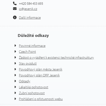
+420 584 453 693
ic@jesenik.cz
Další informace
Důležité odkazy
Povinné informace
Czech Point
Žádost o vyjádření k existenci technické infrastruktury
Stav ovzduší
Povodňový plán města Jeseník
Povodňový plán ORP Jeseník
Odpady
Lékařská pohotovost
Zubní pohotovost
Prohlášení o přístupnosti webu