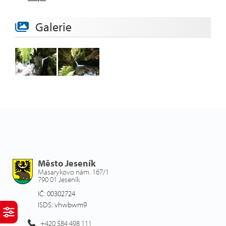
Galerie
Město Jeseník
Masarykovo nám. 167/1
790 01 Jeseník
IČ: 00302724
ISDS: vhwbwm9
+420 584 498 111