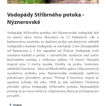
Vodopády Stříbrného potoka -
Nýznerovské
Vodopády Stříbrného potoka, též Nýznerovské vodopády leží
na území obce Horní Skorošice na 12 hektarech. Jde o
kaňonovitou soutěsku se skalními prahy vytvářejícími několik
vodopádů a kaskád. Vodopády se nacházejí 2 km jihozápadně
od Nýznerova a 5 km západně od Žulové. Vodopády tvoří
soustava kaskád a peřejí v romantické soutěsce nad ústím
Bučínského potoka, s celkovou výškou 14 metrů. Nejvyšší
stupně jsou 3 metry vysoké. Vznikly na prahu, tvořeném
odolnější horninou - žílou amfibolického gabra. Díky poměrně
vysokému průtoku jsou Nýznerovské vodopády nadmíru
působivým přírodním jevem. Přístup k hornímu stupni je
opatřen schody. Od roku 1968 je zde vyhlášen Chráněný
přírodní výtvor Vodopády Stříbrného potoka. Nejsnadnější
přístup je po lesní silničce z Nýznerova, která je přístupná jen
pro pěší.
mapa