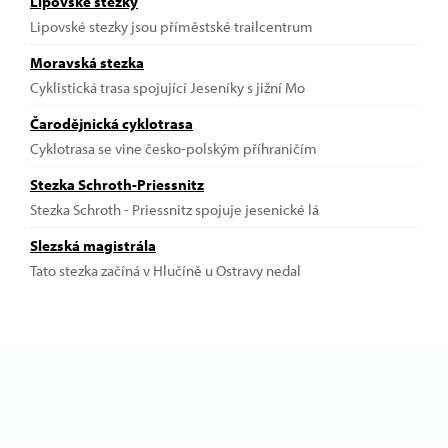
Lipovské stezky
Lipovské stezky jsou příměstské trailcentrum
Moravská stezka
Cyklistická trasa spojující Jeseníky s jižní Mo
Čarodějnická cyklotrasa
Cyklotrasa se vine česko-polským příhraničím
Stezka Schroth-Priessnitz
Stezka Schroth - Priessnitz spojuje jesenické lá
Slezská magistrála
Tato stezka začíná v Hlučíně u Ostravy nedal