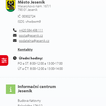
Město Jeseník
Masarykovo nám. 167/1
790 01 Jeseník
IČ: 00302724
ISDS: vhwbwm9
+420 584 498 111
posta@jesenik.cz
podatelna@jesenik.cz
Kontakty
Úřední hodiny:
PO a ST: 8:00-12:00 a 13:00-17:00
ÚT a ČT: 8:00-12:00 a 13:00-14:00
Informační centrum
Jeseník
Budova Katovny
Palackého 176/12