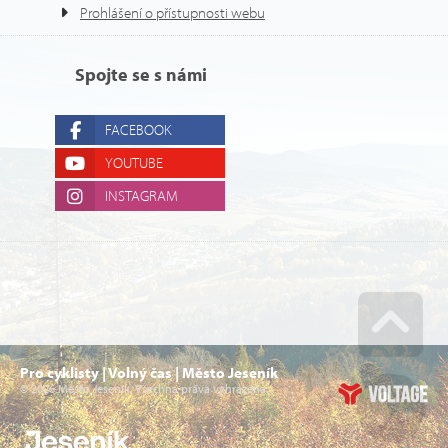
Prohlášení o přístupnosti webu
Spojte se s námi
FACEBOOK
YOUTUBE
INSTAGRAM
Go u
Pro cyklisty | Volný čas | Město Jeseník
© 2026 Město Jeseník. Všechna práva vyhrazena.