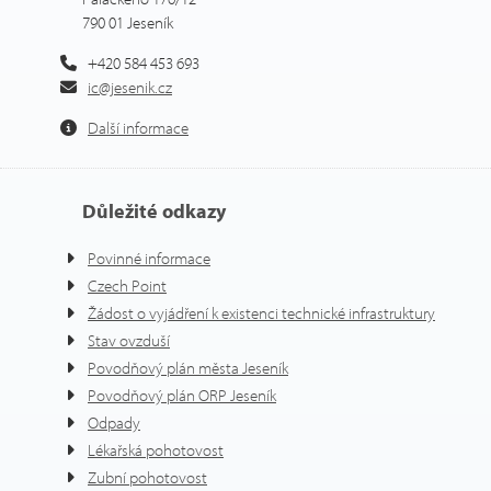
790 01 Jeseník
+420 584 453 693
ic@jesenik.cz
Další informace
Důležité odkazy
Povinné informace
Czech Point
Žádost o vyjádření k existenci technické infrastruktury
Stav ovzduší
Povodňový plán města Jeseník
Povodňový plán ORP Jeseník
Odpady
Lékařská pohotovost
Zubní pohotovost