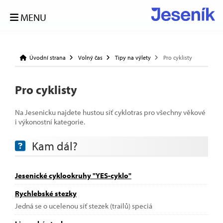
MENU
Úvodní strana
Volný čas
Tipy na výlety
Pro cyklisty
Pro cyklisty
Na Jesenicku najdete hustou síť cyklotras pro všechny věkové
i výkonostní kategorie.
Kam dál?
Jesenické cyklookruhy "YES-cyklo"
Rychlebské stezky
Jedná se o ucelenou síť stezek (trailů) speciá