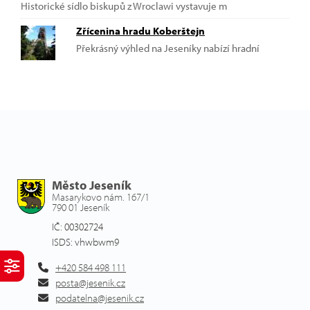
Historické sídlo biskupů z Wroclawi vystavuje m
Zřícenina hradu Koberštejn
Překrásný výhled na Jeseníky nabízí hradní
Město Jeseník
Masarykovo nám. 167/1
790 01 Jeseník
IČ: 00302724
ISDS: vhwbwm9
+420 584 498 111
posta@jesenik.cz
podatelna@jesenik.cz