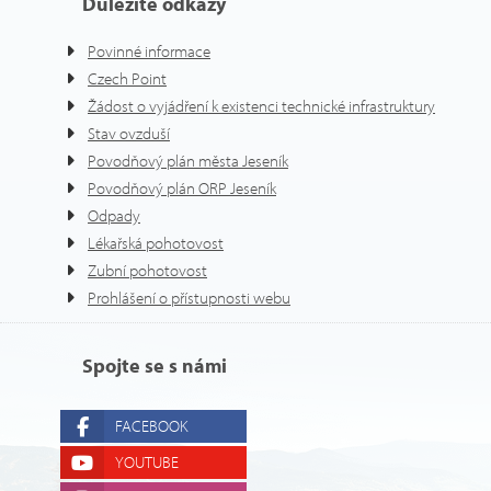
Důležité odkazy
Povinné informace
Czech Point
Žádost o vyjádření k existenci technické infrastruktury
Stav ovzduší
Povodňový plán města Jeseník
Povodňový plán ORP Jeseník
Odpady
Lékařská pohotovost
Zubní pohotovost
Prohlášení o přístupnosti webu
Spojte se s námi
FACEBOOK
YOUTUBE