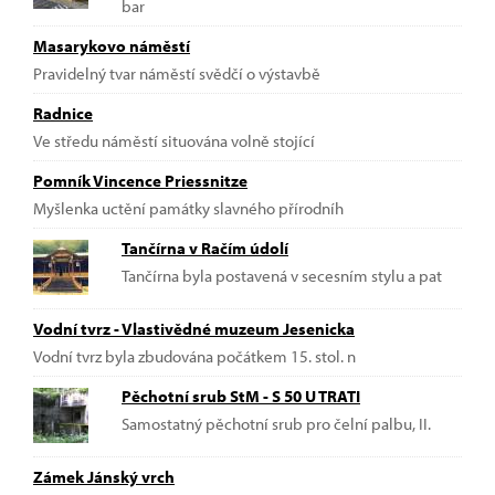
bar
Masarykovo náměstí
Pravidelný tvar náměstí svědčí o výstavbě
Radnice
Ve středu náměstí situována volně stojící
Pomník Vincence Priessnitze
Myšlenka uctění památky slavného přírodníh
Tančírna v Račím údolí
Tančírna byla postavená v secesním stylu a pat
Vodní tvrz - Vlastivědné muzeum Jesenicka
Vodní tvrz byla zbudována počátkem 15. stol. n
Pěchotní srub StM - S 50 U TRATI
Samostatný pěchotní srub pro čelní palbu, II.
Zámek Jánský vrch