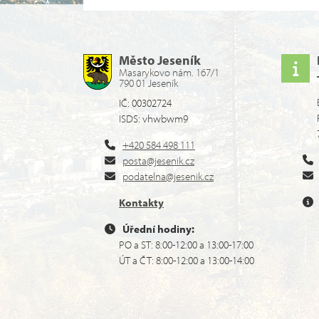
Město Jeseník
Masarykovo nám. 167/1
790 01 Jeseník
IČ: 00302724
ISDS: vhwbwm9
+420 584 498 111
posta@jesenik.cz
podatelna@jesenik.cz
Kontakty
Úřední hodiny:
PO a ST: 8:00-12:00 a 13:00-17:00
ÚT a ČT: 8:00-12:00 a 13:00-14:00