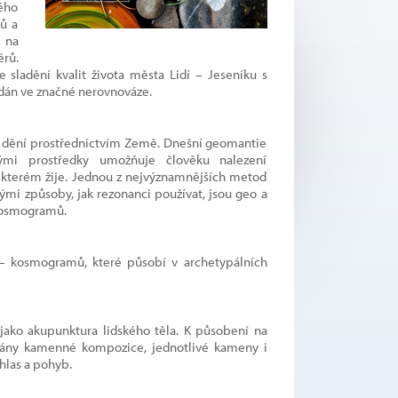
ného
ů a
y na
érů.
 sladění kvalit života města Lidí – Jeseníku s
ledán ve značné nerovnováze.
y dění prostřednictvím Země. Dnešní geomantie
nými prostředky umožňuje člověku nalezení
 kterém žije. Jednou z nejvýznamnějších metod
ými způsoby, jak rezonanci používat, jsou geo a
 kosmogramů.
– kosmogramů, které působí v archetypálních
ako akupunktura lidského těla. K působení na
ívány kamenné kompozice, jednotlivé kameny i
 hlas a pohyb.