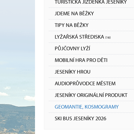
TURISTICKÁ JÍZDENKA JESENÍKY
JDEME NA BĚŽKY
TIPY NA BĚŽKY
LYŽAŘSKÁ STŘEDISKA
(16)
PŮJČOVNY LYŽÍ
MOBILNÍ HRA PRO DĚTI
JESENÍKY HROU
AUDIOPRŮVODCE MĚSTEM
JESENÍKY ORIGINÁLNÍ PRODUKT
GEOMANTIE, KOSMOGRAMY
SKI BUS JESENÍKY 2026