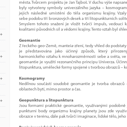
města. Tvůrcem projektu je Jan Tajboš. V duchu výše napsa
byly vytvořeny symboly univerzálního jazyka – kosmogram
jejich následné umístění do těla organismu krajiny. Vzal
sebe podobu tří bronzových desek a tří litopunkturních solit
Smyslem tohoto snažení je vložit tvůrčí impuls, vedoucí ke
kvalitami původních sil a vědomí krajiny. Tento vztah byl sh
Geomantie
Z řeckého geo-Země, manteia-zření, tedy vhled do podstat
je představována jako účinný způsob, který přiroze
harmonického vztahu k mnoharozměrnosti sebe a světa, ve
geomantie je využití rezonančního principu Univerza. Účinn
litopunktura, umělecké formy spojené s tvorbou obrazců –
Kosmogramy
Nedílnou součástí soudobé geomantie je tvorba obrazců 
oblastech bytí, mimo prostor a čas.
Geopunktura a litopunktura
Jsou formami praktické geomantie, využívanými podobně j
punkturní body organizmu krajiny planety jsou zde využ
obrazce v terénu, dále pak tvůrčí imaginace, lidské tělo, jeho