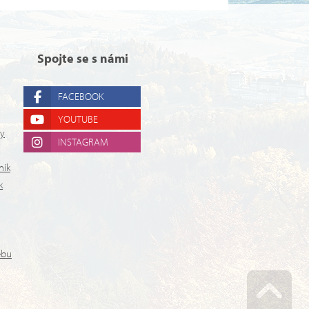
Spojte se s námi
FACEBOOK
YOUTUBE
ry
INSTAGRAM
ník
k
ebu