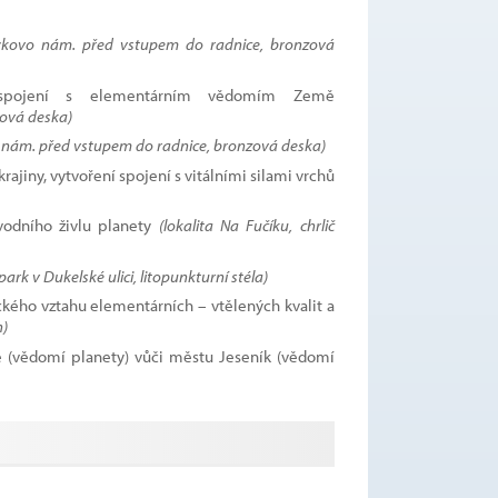
kovo nám. před vstupem do radnice, bronzová
a, spojení s elementárním vědomím Země
ová deska)
nám. před vstupem do radnice, bronzová deska)
rajiny, vytvoření spojení s vitálními silami vrchů
odního živlu planety
(lokalita Na Fučíku, chrlič
park v Dukelské ulici, litopunkturní stéla)
ckého vztahu elementárních – vtělených kvalit a
)
mě (vědomí planety) vůči městu Jeseník (vědomí