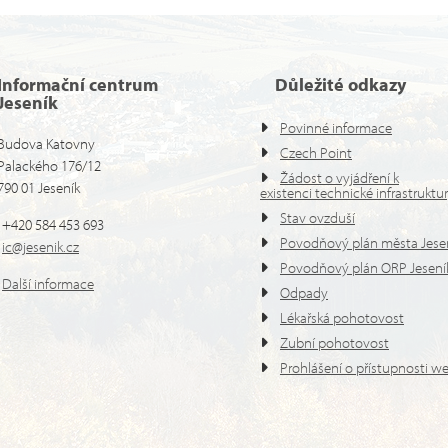
Informační centrum
Důležité odkazy
Jeseník
Povinné informace
Budova Katovny
Czech Point
Palackého 176/12
Žádost o vyjádření k
790 01 Jeseník
existenci technické infrastruktu
Stav ovzduší
+420 584 453 693
Povodňový plán města Jese
ic@jesenik.cz
Povodňový plán ORP Jesení
Další informace
Odpady
Lékařská pohotovost
Zubní pohotovost
Prohlášení o přístupnosti w