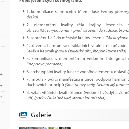
Popis jesenických kosmogramů:
1. komunikace s emočním tělem duše Evropy
(Masary
deska)
2. elementární kvality těla krajiny Jesenick
oblasti
(Masarykovo nám. před vstupem do radnice, bronz
3. zemnění 1 a 2 do městské krajiny Jeseník
(Masarykovo 
4. oživení a harmonizace základních vitálních sil původní k
Šerák a Keprník
(park v Dukelské ulici, litopunkturní stéla)
5. komunikace s elementárním vědomím inteligencí v
Knoppova pramene)
6. archetypální kvality funkce vodního elementu oblasti
(
7. impuls k tvůrčí manifestaci intuice, podpora harmoni
duchovních principů
(Smetanovy sady, Neuburský pramen
8. vztah vitálních kvalit Slunce (vědomí hvězdy) a Ze
lidí)
(park v Dukelské ulici, litopunkturní stéla)
Galerie