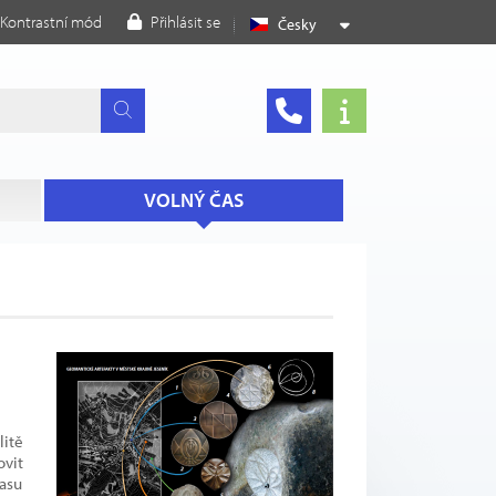
Kontrastní mód
Přihlásit se
Česky
VOLNÝ ČAS
itě
ovit
času