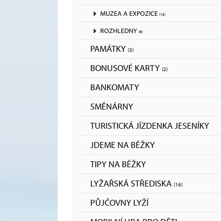
MUZEA A EXPOZICE
(13)
ROZHLEDNY
(6)
PAMÁTKY
(3)
BONUSOVÉ KARTY
(2)
BANKOMATY
SMĚNÁRNY
TURISTICKÁ JÍZDENKA JESENÍKY
JDEME NA BĚŽKY
TIPY NA BĚŽKY
LYŽAŘSKÁ STŘEDISKA
(16)
PŮJČOVNY LYŽÍ