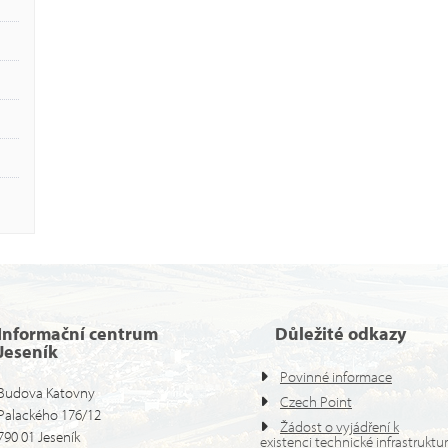
Informační centrum
Důležité odkazy
Jeseník
Povinné informace
Budova Katovny
Czech Point
Palackého 176/12
Žádost o vyjádření k
790 01 Jeseník
existenci technické infrastruktu