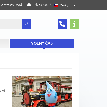
Kontrastní mód
Přihlásit se
Česky
VOLNÝ ČAS
aké