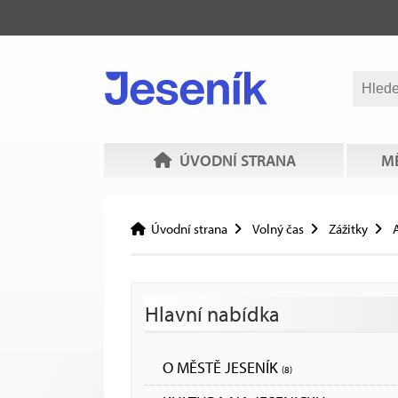
ÚVODNÍ STRANA
MĚ
Úvodní strana
Volný čas
Zážitky
A
Hlavní nabídka
O MĚSTĚ JESENÍK
(8)