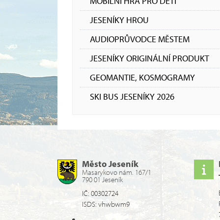
MOBILNÍ HRA PRO DĚTI
JESENÍKY HROU
AUDIOPRŮVODCE MĚSTEM
JESENÍKY ORIGINÁLNÍ PRODUKT
GEOMANTIE, KOSMOGRAMY
SKI BUS JESENÍKY 2026
Město Jeseník
Masarykovo nám. 167/1
790 01 Jeseník
IČ: 00302724
ISDS: vhwbwm9