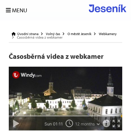
MENU
Úvodní strana
Volný čas
O městě Jeseník
Webkamery
Časosběrná videa z webkamer
Časosběrná videa z webkamer