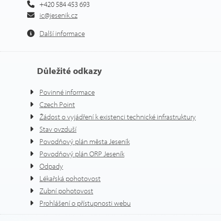
+420 584 453 693
ic@jesenik.cz
Další informace
Důležité odkazy
Povinné informace
Czech Point
Žádost o vyjádření k existenci technické infrastruktury
Stav ovzduší
Povodňový plán města Jeseník
Povodňový plán ORP Jeseník
Odpady
Lékařská pohotovost
Zubní pohotovost
Prohlášení o přístupnosti webu