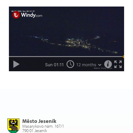
Město Jeseník
Masarykovo nám. 167/1
790 01 Jeseník