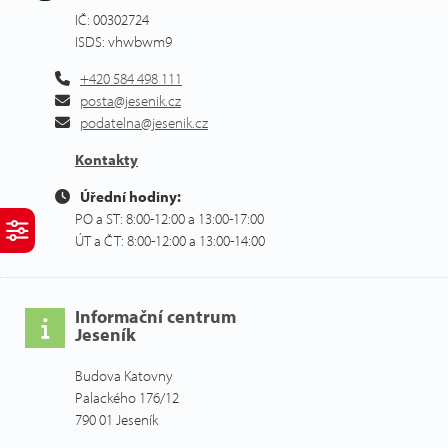
IČ: 00302724
ISDS: vhwbwm9
+420 584 498 111
posta@jesenik.cz
podatelna@jesenik.cz
Kontakty
Úřední hodiny:
PO a ST: 8:00-12:00 a 13:00-17:00
ÚT a ČT: 8:00-12:00 a 13:00-14:00
Informační centrum
Jeseník
Budova Katovny
Palackého 176/12
790 01 Jeseník