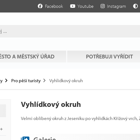
Facebook
Youtube
Instagram
STO A MĚSTSKÝ ÚŘAD
POTŘEBUJI VYŘÍDIT
ty
Pro pěší turisty
Vyhlídkový okruh
Vyhlídkový okruh
Velmi oblíbený okruh z Jeseníku po vyhlídkách Křížový vrch,
Galerie