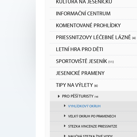
KULTURA NA JESENICKU
INFORMAČNÍ CENTRUM
KOMENTOVANÉ PROHLÍDKY
PRIESSNITZOVY LÉČEBNÉ LÁZNĚ
(4)
LETNÍ HRA PRO DĚTI
SPORTOVIŠTĚ JESENÍK
(11)
JESENICKÉ PRAMENY
TIPY NA VÝLETY
(6)
PRO PĚŠÍ TURISTY
(16)
VYHLÍDKOVÝ OKRUH
VELKÝ OKRUH PO PRAMENECH
STEZKA VINCENZE PRIESSNITZE
NAUČNÁ STEZKA ŽIVÉ VODY