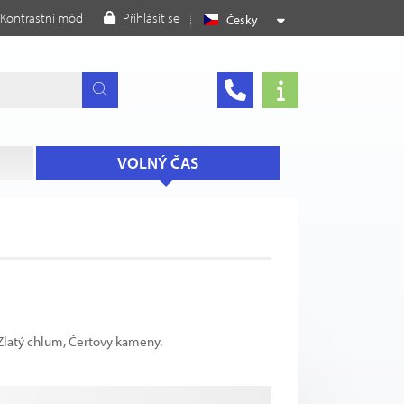
Kontrastní mód
Přihlásit se
Česky
VOLNÝ ČAS
 Zlatý chlum, Čertovy kameny.