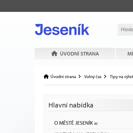
ÚVODNÍ STRANA
MĚ
Úvodní strana
Volný čas
Tipy na výle
Hlavní nabídka
O MĚSTĚ JESENÍK
(8)