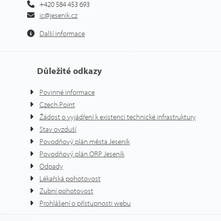
+420 584 453 693
ic@jesenik.cz
Další informace
Důležité odkazy
Povinné informace
Czech Point
Žádost o vyjádření k existenci technické infrastruktury
Stav ovzduší
Povodňový plán města Jeseník
Povodňový plán ORP Jeseník
Odpady
Lékařská pohotovost
Zubní pohotovost
Prohlášení o přístupnosti webu