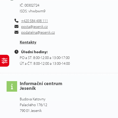
IČ: 00302724
ISDS: vhwbwm9
+420 584 498 111
posta@jesenik.cz
podatelna@jesenik.cz
Kontakty
Úřední hodiny:
PO a ST: 8:00-12:00 a 13:00-17:00
ÚT a ČT: 8:00-12:00 a 13:00-14:00
Informační centrum
Jeseník
Budova Katovny
Palackého 176/12
790 01 Jeseník