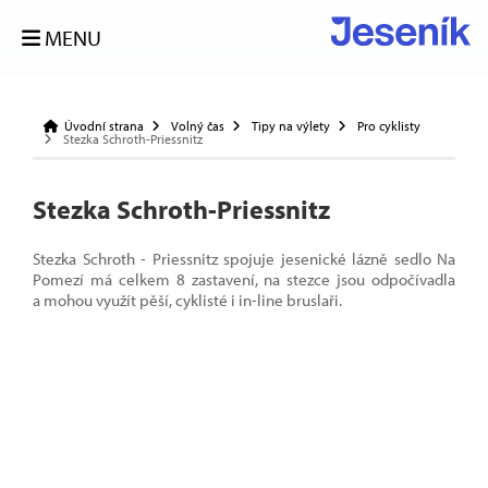
MENU
Úvodní strana
Volný čas
Tipy na výlety
Pro cyklisty
Stezka Schroth-Priessnitz
Stezka Schroth-Priessnitz
Stezka Schroth - Priessnitz spojuje jesenické lázně sedlo Na
Pomezí má celkem 8 zastavení, na stezce jsou odpočívadla
a mohou využít pěší, cyklisté i in-line bruslaři.