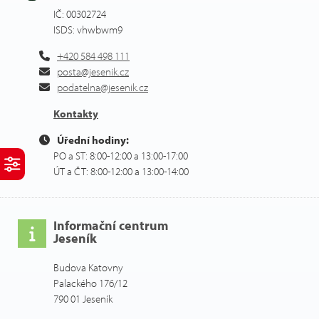
IČ: 00302724
ISDS: vhwbwm9
+420 584 498 111
posta@jesenik.cz
podatelna@jesenik.cz
Kontakty
Úřední hodiny:
PO a ST: 8:00-12:00 a 13:00-17:00
ÚT a ČT: 8:00-12:00 a 13:00-14:00
Informační centrum
Jeseník
Budova Katovny
Palackého 176/12
790 01 Jeseník