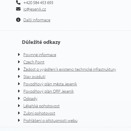
+420 584 453 693
ic@jesenik.cz
Další informace
Důležité odkazy
Povinné informace
Czech Point
Žádost o vyjádření k existenci technické infrastruktury
Stav ovzduší
Povodňový plán města Jeseník
Povodňový plán ORP Jeseník
Odpady
Lékařská pohotovost
Zubní pohotovost
Prohlášení o přístupnosti webu