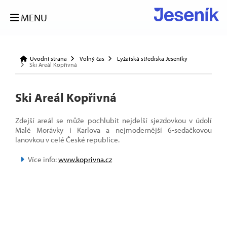
MENU
Úvodní strana
Volný čas
Lyžařská střediska Jeseníky
Ski Areál Kopřivná
Ski Areál Kopřivná
Zdejší areál se může pochlubit nejdelší sjezdovkou v údolí
Malé Morávky i Karlova a nejmodernější 6-sedačkovou
lanovkou v celé České republice.
Více info:
www.koprivna.cz