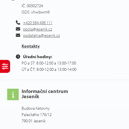
IČ: 00302724
ISDS: vhwbwm9
+420 584 498 111
posta@jesenik.cz
podatelna@jesenik.cz
Kontakty
Úřední hodiny:
PO a ST: 8:00-12:00 a 13:00-17:00
ÚT a ČT: 8:00-12:00 a 13:00-14:00
Informační centrum
Jeseník
Budova Katovny
Palackého 176/12
790 01 Jeseník