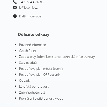
+420 584 453 693
ic@jesenik.cz
Další informace
Důležité odkazy
Povinné informace
Czech Point
Žádost o vyjádření k existenci technické infrastruktury
Stav ovzduší
Povodňový plán města Jeseník
Povodňový plán ORP Jeseník
Odpady
Lékařská pohotovost
Zubní pohotovost
Prohlášení o přístupnosti webu