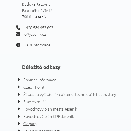
Budova Katovny
Palackého 176/12
790 01 Jeseník
+420 584 453 693
ic@jesenik.cz
Další informace
Důležité odkazy
Povinné informace
Czech Point
Žádost o vyjádření k existenci technické infrastruktury
Stav ovzduší
Povodňový plán města Jeseník
Povodňový plán ORP Jeseník
Odpady
Lékařská pohotovost