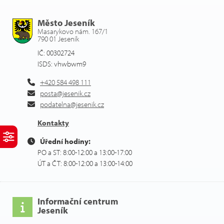
Město Jeseník
Masarykovo nám. 167/1
790 01 Jeseník
IČ: 00302724
ISDS: vhwbwm9
+420 584 498 111
posta@jesenik.cz
podatelna@jesenik.cz
Kontakty
Úřední hodiny:
PO a ST: 8:00-12:00 a 13:00-17:00
ÚT a ČT: 8:00-12:00 a 13:00-14:00
Informační centrum
Jeseník