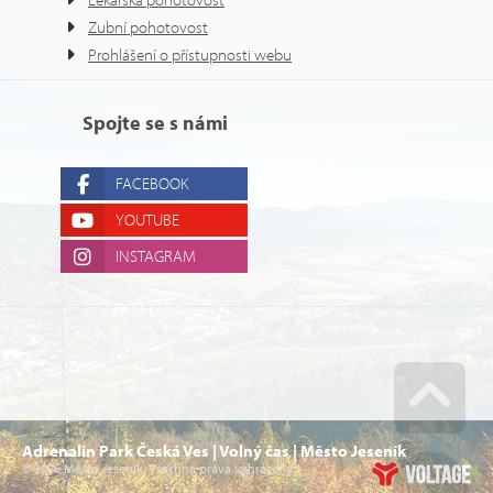
Zubní pohotovost
Prohlášení o přístupnosti webu
Spojte se s námi
FACEBOOK
YOUTUBE
INSTAGRAM
Go u
Adrenalin Park Česká Ves | Volný čas | Město Jeseník
© 2026 Město Jeseník. Všechna práva vyhrazena.