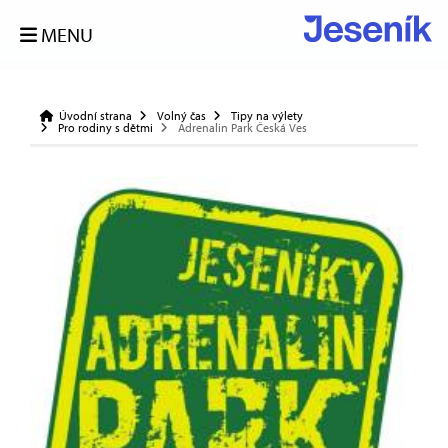
MENU
Úvodní strana
Volný čas
Tipy na výlety
Pro rodiny s dětmi
Adrenalin Park Česká Ves