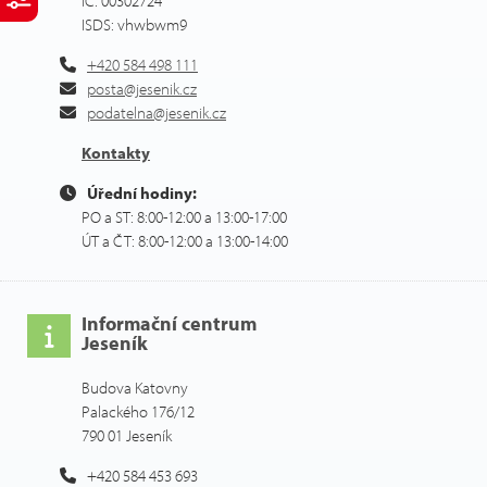
IČ: 00302724
ISDS: vhwbwm9
+420 584 498 111
posta@jesenik.cz
podatelna@jesenik.cz
Kontakty
Úřední hodiny:
PO a ST: 8:00-12:00 a 13:00-17:00
ÚT a ČT: 8:00-12:00 a 13:00-14:00
Informační centrum
Jeseník
Budova Katovny
Palackého 176/12
790 01 Jeseník
+420 584 453 693