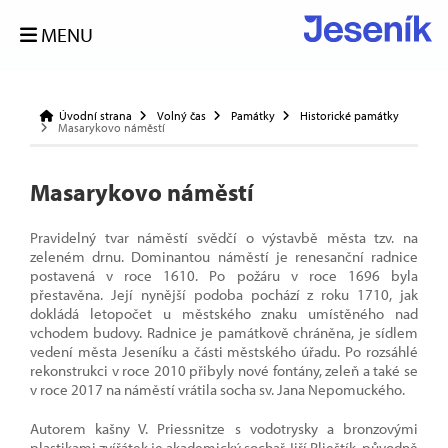
MENU
Úvodní strana
Volný čas
Památky
Historické památky
Masarykovo náměstí
Masarykovo náměstí
Pravidelný tvar náměstí svědčí o výstavbě města tzv. na
zeleném drnu. Dominantou náměstí je renesanční radnice
postavená v roce 1610. Po požáru v roce 1696 byla
přestavěna. Její nynější podoba pochází z roku 1710, jak
dokládá letopočet u městského znaku umístěného nad
vchodem budovy. Radnice je památkově chráněna, je sídlem
vedení města Jeseníku a části městského úřadu. Po rozsáhlé
rekonstrukci v roce 2010 přibyly nové fontány, zeleň a také se
v roce 2017 na náměstí vrátila socha sv. Jana Nepomuckého.
Autorem kašny V. Priessnitze s vodotrysky a bronzovými
plastikami zvířátek je akademický sochař Jiří Plieštík, původně