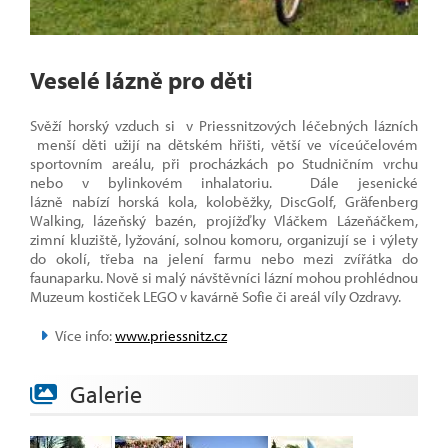
Veselé lázně pro děti
Svěží horský vzduch si v Priessnitzových léčebných lázních
menší děti užijí na dětském hřišti, větší ve víceúčelovém
sportovním areálu, při procházkách po Studničním vrchu
nebo v bylinkovém inhalatoriu. Dále jesenické
lázně nabízí horská kola, koloběžky, DiscGolf, Gräfenberg
Walking, lázeňský bazén, projížďky Vláčkem Lázeňáčkem,
zimní kluziště, lyžování, solnou komoru, organizují se i výlety
do okolí, třeba na jelení farmu nebo mezi zvířátka do
faunaparku. Nově si malý návštěvníci lázní mohou prohlédnou
Muzeum kostiček LEGO v kavárně Sofie či areál víly Ozdravy.
Více info:
www.priessnitz.cz
Galerie