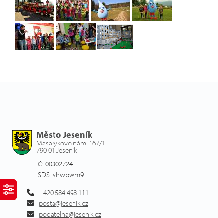
Město Jeseník
Masarykovo nám. 167/1
790 01 Jeseník
IČ: 00302724
ISDS: vhwbwm9
+420 584 498 111
posta@jesenik.cz
podatelna@jesenik.cz