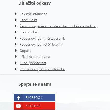
Důležité odkazy
Povinné informace
Czech Point
Žádost o vyjádření k existenci technické infrastruktury
Stav ovzduší
Povodňový plán města Jeseník
Povodňový plán ORP Jeseník
Odpady
Lékařská pohotovost
Zubní pohotovost
Prohlášení o přístupnosti webu
Spojte se s námi
FACEBOOK
YOUTUBE