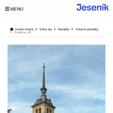
MENU
Úvodní strana
Volný čas
Památky
Církevní památky
Kostel sv. Jiří