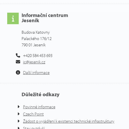
Informační centrum
Jeseník
Budova Katovny
Palackého 176/12
790 01 Jeseník
+420 584 453 693
ic@jesenik.cz
Další informace
Důležité odkazy
Povinné informace
Czech Point
Žádost o vyjádření k existenci technické infrastruktury
Stav ovzduší