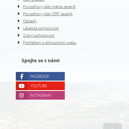
Povodňový plán města Jeseník
Povodňový plán ORP Jeseník
Odpady
Lékařská pohotovost
Zubní pohotovost
Prohlášení o přístupnosti webu
Spojte se s námi
FACEBOOK
YOUTUBE
INSTAGRAM