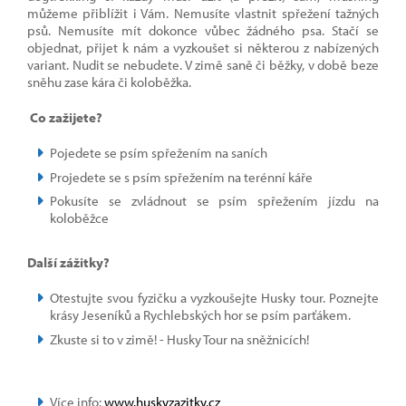
můžeme přiblížit i Vám. Nemusíte vlastnit spřežení tažných
psů. Nemusíte mít dokonce vůbec žádného psa. Stačí se
objednat, přijet k nám a vyzkoušet si některou z nabízených
variant. Nudit se nebudete. V zimě saně či běžky, v době beze
sněhu zase kára či koloběžka.
Co zažijete?
Pojedete se psím spřežením na saních
Projedete se s psím spřežením na terénní káře
Pokusíte se zvládnout se psím spřežením jízdu na
koloběžce
Další zážitky?
Otestujte svou fyzičku a vyzkoušejte Husky tour. Poznejte
krásy Jeseníků a Rychlebských hor se psím parťákem.
Zkuste si to v zimě! - Husky Tour na sněžnicích!
Více info:
www.huskyzazitky.cz