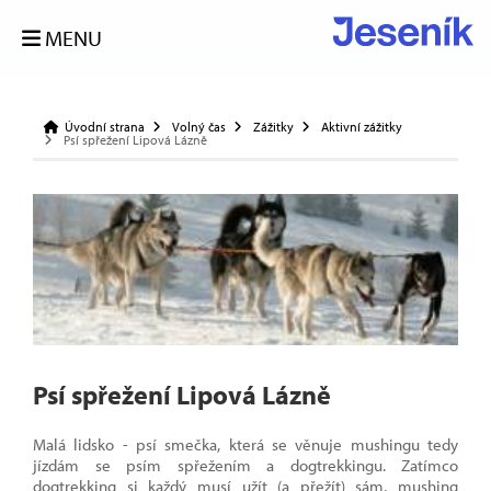
MENU
Úvodní strana
Volný čas
Zážitky
Aktivní zážitky
Psí spřežení Lipová Lázně
Psí spřežení Lipová Lázně
Malá lidsko - psí smečka, která se věnuje mushingu tedy
jízdám se psím spřežením a dogtrekkingu. Zatímco
dogtrekking si každý musí užít (a přežít) sám, mushing