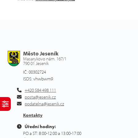
Město Jeseník
Masarykovo nám. 167/1
790 01 Jeseník
IČ: 00302724
ISDS: vhwbwm9
+420 584 498 111
posta@jesenik.cz
podatelna@jesenik.cz
Kontakty
Úřední hodiny:
PO a ST: 8:00-12:00 a 13:00-17:00