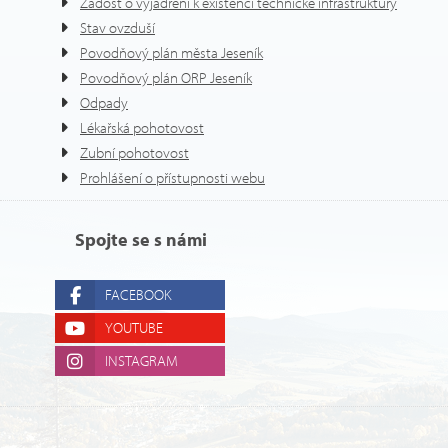
Žádost o vyjádření k existenci technické infrastruktury
Stav ovzduší
Povodňový plán města Jeseník
Povodňový plán ORP Jeseník
Odpady
Lékařská pohotovost
Zubní pohotovost
Prohlášení o přístupnosti webu
Spojte se s námi
FACEBOOK
YOUTUBE
INSTAGRAM