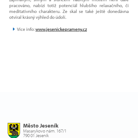
pracováno, nabízí totiž potenciál hlubšího relaxačního, či
meditativního charakteru. Ze skal se také ještě donedávna
otvíral krásný výhled do údolí.
Více info:
www.jesenickeprameny.cz
Město Jeseník
Masarykovo nám. 167/1
790 01 Jeseník