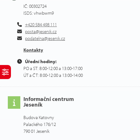
IČ: 00302724
ISDS: vhwbwm9
+420 584 498 111
posta@jesenik.cz
podatelna@jesenik.cz
Kontakty
Úřední hodiny:
PO a ST: 8:00-12:00 a 13:00-17:00
ÚT a ČT: 8:00-12:00 a 13:00-14:00
Informační centrum
Jeseník
Budova Katovny
Palackého 176/12
790 01 Jeseník