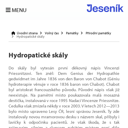
MENU
Úvodní strana
Volný čas
Památky
Přírodní památky
Hydropatické skály
Hydropatické skály
Do skály byl vytesán první děkovný nápis Vincenzi
Priessnitzovi. Ten zněl: Dem Genius der Hydropathie
gedwidmet im Jahre 1836 von den Baron von Chabot (Géniu
hydroterapie věnuje v roce 1836 baron von Chabot). Chabot
byl aristokrat francouzského původu. Původní nápis však již
neexistuje. Na pamětní místo poukazovala malá mosazná
destička, instalovaná v roce 1995 Nadací Vincenze Priessnitze.
Cedulka však zmizela někdy v roce 2003. V letech 2012—2013
bylo místo upraveno Lesy ČR, lesní správou Jeseník. Ty zde
instalovaly novou mramorovou desku s názvem skal, přibyly i
lavičky k odpočinku pacientů. Je však škoda, že s tak
zajímavým, silným a sluncem nabitým místem není dále