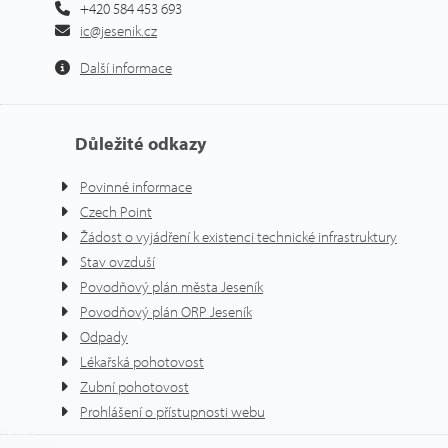
+420 584 453 693
ic@jesenik.cz
Další informace
Důležité odkazy
Povinné informace
Czech Point
Žádost o vyjádření k existenci technické infrastruktury
Stav ovzduší
Povodňový plán města Jeseník
Povodňový plán ORP Jeseník
Odpady
Lékařská pohotovost
Zubní pohotovost
Prohlášení o přístupnosti webu