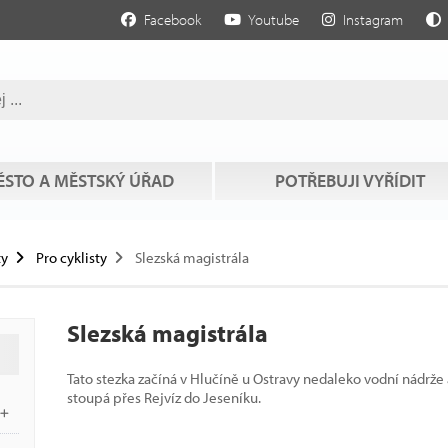
Facebook
Youtube
Instagram
STO A MĚSTSKÝ ÚŘAD
POTŘEBUJI VYŘÍDIT
ty
Pro cyklisty
Slezská magistrála
Slezská magistrála
Tato stezka začíná v Hlučíně u Ostravy nedaleko vodní nádr
stoupá přes Rejvíz do Jeseníku.