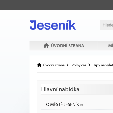
ÚVODNÍ STRANA
MĚ
Úvodní strana
Volný čas
Tipy na výle
Hlavní nabídka
O MĚSTĚ JESENÍK
(8)