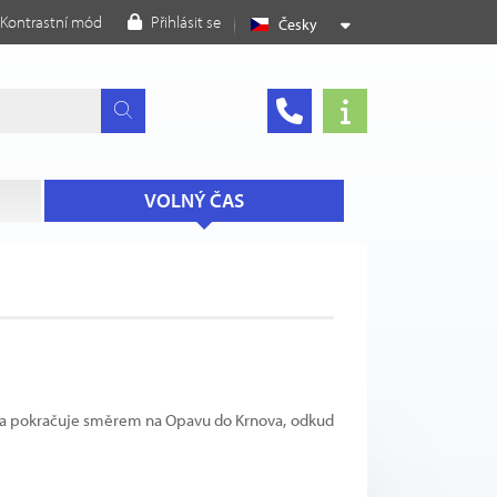
Kontrastní mód
Přihlásit se
Česky
VOLNÝ ČAS
že a pokračuje směrem na Opavu do Krnova, odkud