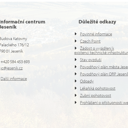
Informační centrum
Důležité odkazy
Jeseník
Povinné informace
Budova Katovny
Czech Point
Palackého 176/12
Žádost o vyjádření k
790 01 Jeseník
existenci technické infrastruktu
Stav ovzduší
+420 584 453 693
Povodňový plán města Jese
ic@jesenik.cz
Povodňový plán ORP Jesení
Další informace
Odpady
Lékařská pohotovost
Zubní pohotovost
Prohlášení o přístupnosti w