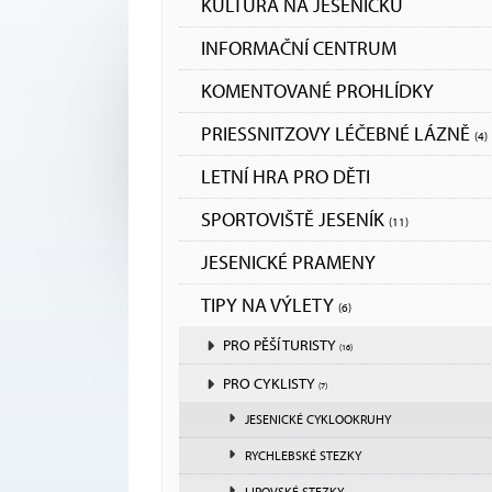
KULTURA NA JESENICKU
INFORMAČNÍ CENTRUM
KOMENTOVANÉ PROHLÍDKY
PRIESSNITZOVY LÉČEBNÉ LÁZNĚ
(4)
LETNÍ HRA PRO DĚTI
SPORTOVIŠTĚ JESENÍK
(11)
JESENICKÉ PRAMENY
TIPY NA VÝLETY
(6)
PRO PĚŠÍ TURISTY
(16)
PRO CYKLISTY
(7)
JESENICKÉ CYKLOOKRUHY
RYCHLEBSKÉ STEZKY
LIPOVSKÉ STEZKY