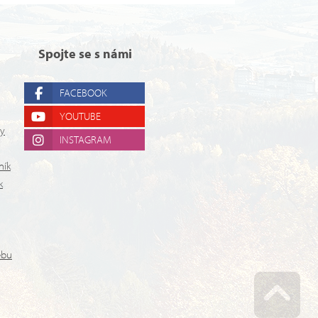
Spojte se s námi
FACEBOOK
YOUTUBE
ry
INSTAGRAM
ník
k
ebu