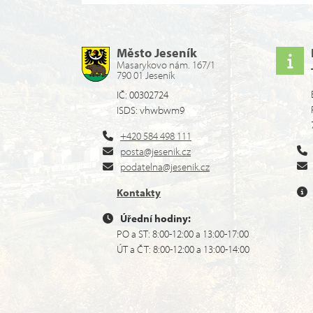
Město Jeseník
Masarykovo nám. 167/1
790 01 Jeseník
IČ: 00302724
ISDS: vhwbwm9
+420 584 498 111
posta@jesenik.cz
podatelna@jesenik.cz
Kontakty
Úřední hodiny:
PO a ST: 8:00-12:00 a 13:00-17:00
ÚT a ČT: 8:00-12:00 a 13:00-14:00