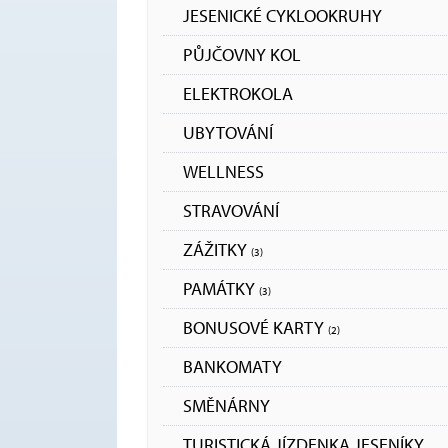
JESENICKÉ CYKLOOKRUHY
PŮJČOVNY KOL
ELEKTROKOLA
UBYTOVÁNÍ
WELLNESS
STRAVOVÁNÍ
ZÁŽITKY
(3)
PAMÁTKY
(3)
BONUSOVÉ KARTY
(2)
BANKOMATY
SMĚNÁRNY
TURISTICKÁ JÍZDENKA JESENÍKY