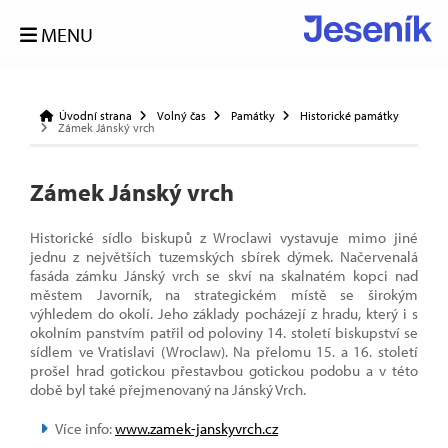
MENU
Úvodní strana
Volný čas
Památky
Historické památky
Zámek Jánský vrch
Zámek Jánský vrch
Historické sídlo biskupů z Wroclawi vystavuje mimo jiné
jednu z největších tuzemských sbírek dýmek. Načervenalá
fasáda zámku Jánský vrch se skví na skalnatém kopci nad
městem Javorník, na strategickém místě se širokým
výhledem do okolí. Jeho základy pocházejí z hradu, který i s
okolním panstvím patřil od poloviny 14. století biskupství se
sídlem ve Vratislavi (Wroclaw). Na přelomu 15. a 16. století
prošel hrad gotickou přestavbou gotickou podobu a v této
době byl také přejmenovaný na Jánský Vrch.
Více info:
www.zamek-janskyvrch.cz