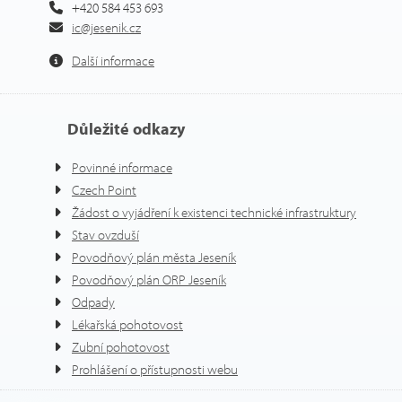
+420 584 453 693
ic@jesenik.cz
Další informace
Důležité odkazy
Povinné informace
Czech Point
Žádost o vyjádření k existenci technické infrastruktury
Stav ovzduší
Povodňový plán města Jeseník
Povodňový plán ORP Jeseník
Odpady
Lékařská pohotovost
Zubní pohotovost
Prohlášení o přístupnosti webu