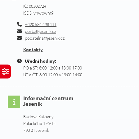
IČ: 00302724
ISDS: vhwbwm9
+420 584 498 111
posta@jesenik.cz
podatelna@jesenik.cz
Kontakty
Úřední hodiny:
PO a ST: 8:00-12:00 a 13:00-17:00
ÚT a ČT: 8:00-12:00 a 13:00-14:00
Informační centrum
Jeseník
Budova Katovny
Palackého 176/12
790 01 Jeseník