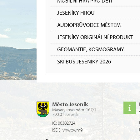
MOBILNÍ HRA PRO DĚTI
JESENÍKY HROU
AUDIOPRŮVODCE MĚSTEM
JESENÍKY ORIGINÁLNÍ PRODUKT
GEOMANTIE, KOSMOGRAMY
SKI BUS JESENÍKY 2026
Město Jeseník
Masarykovo nám. 167/1
790 01 Jeseník
IČ: 00302724
ISDS: vhwbwm9