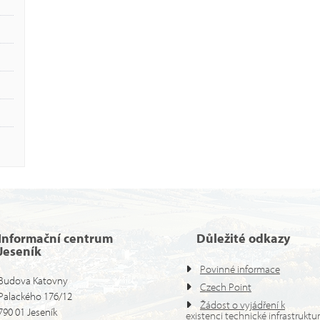
Informační centrum
Důležité odkazy
Jeseník
Povinné informace
Budova Katovny
Czech Point
Palackého 176/12
Žádost o vyjádření k
790 01 Jeseník
existenci technické infrastruktu