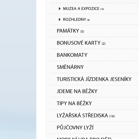
MUZEA A EXPOZICE
(13)
ROZHLEDNY
(6)
PAMÁTKY
(3)
BONUSOVÉ KARTY
(2)
BANKOMATY
SMĚNÁRNY
TURISTICKÁ JÍZDENKA JESENÍKY
JDEME NA BĚŽKY
TIPY NA BĚŽKY
LYŽAŘSKÁ STŘEDISKA
(16)
PŮJČOVNY LYŽÍ