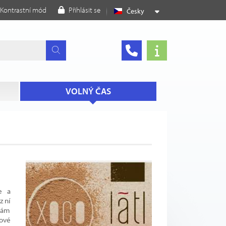
Kontrastní mód
Přihlásit se
Česky
VOLNÝ ČAS
e a
z ní
nám
dové