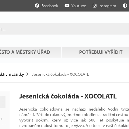
Facebook
Youtube
Instagram
STO A MĚSTSKÝ ÚŘAD
POTŘEBUJI VYŘÍDIT
ktivní zážitky
Jesenická čokoláda - XOCOLATL
Jesenická čokoláda - XOCOLATL
Jesenická čokoládovna se nachází nedaleko Vodní tvrz
náměstí. "Vzít do rukou výjimečnou plodinu a tradiční cestou 
vytvořit pokrm, který již více jak 500 let poskytuje 
evropanům radost tomu to je výzva. A o to se v naší čokolá