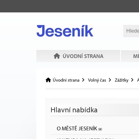
ÚVODNÍ STRANA
MĚ
Úvodní strana
Volný čas
Zážitky
A
Hlavní nabídka
O MĚSTĚ JESENÍK
(8)