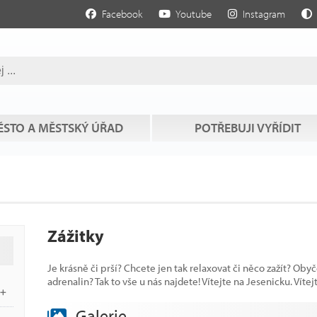
Facebook
Youtube
Instagram
STO A MĚSTSKÝ ÚŘAD
POTŘEBUJI VYŘÍDIT
Zážitky
Je krásně či prší? Chcete jen tak relaxovat či něco zažít? Ob
adrenalin? Tak to vše u nás najdete! Vítejte na Jesenicku. Vítej
Galerie