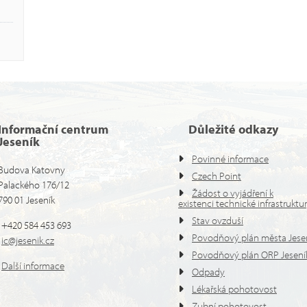
Informační centrum
Důležité odkazy
Jeseník
Povinné informace
Budova Katovny
Czech Point
Palackého 176/12
Žádost o vyjádření k
790 01 Jeseník
existenci technické infrastruktu
Stav ovzduší
+420 584 453 693
Povodňový plán města Jese
ic@jesenik.cz
Povodňový plán ORP Jesení
Další informace
Odpady
Lékařská pohotovost
Zubní pohotovost