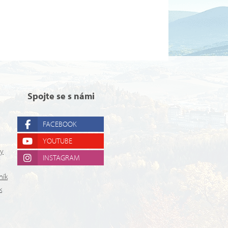
Spojte se s námi
FACEBOOK
YOUTUBE
ry
INSTAGRAM
ník
k