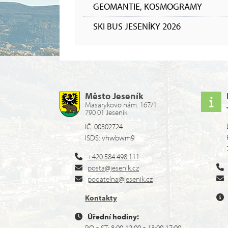
GEOMANTIE, KOSMOGRAMY
SKI BUS JESENÍKY 2026
Město Jeseník
Masarykovo nám. 167/1
790 01 Jeseník
IČ: 00302724
ISDS: vhwbwm9
+420 584 498 111
posta@jesenik.cz
podatelna@jesenik.cz
Kontakty
Úřední hodiny:
PO a ST: 8:00-12:00 a 13:00-17:00