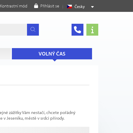
Kontrastní mód
Přihlásit se
Česky
VOLNÝ ČAS
yčejné zážitky Vám nestačí, chcete pořádný
te v Jeseníku, městě v srdci přírody.