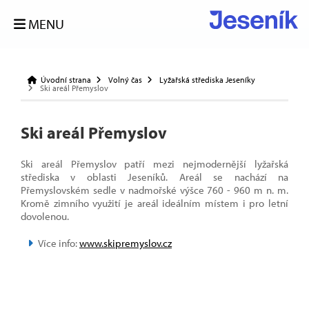
MENU
Úvodní strana
Volný čas
Lyžařská střediska Jeseníky
Ski areál Přemyslov
Ski areál Přemyslov
Ski areál Přemyslov patří mezi nejmodernější lyžařská
střediska v oblasti Jeseníků. Areál se nachází na
Přemyslovském sedle v nadmořské výšce 760 - 960 m n. m.
Kromě zimního využití je areál ideálním místem i pro letní
dovolenou.
Více info:
www.skipremyslov.cz