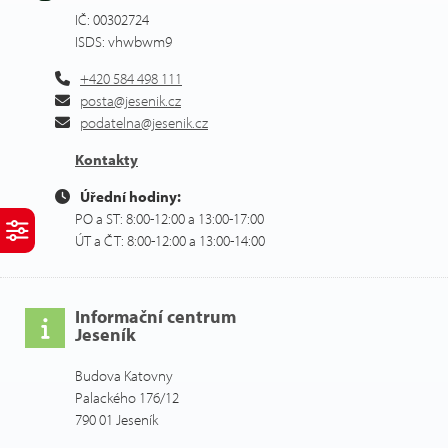
IČ: 00302724
ISDS: vhwbwm9
+420 584 498 111
posta@jesenik.cz
podatelna@jesenik.cz
Kontakty
Úřední hodiny:
PO a ST: 8:00-12:00 a 13:00-17:00
ÚT a ČT: 8:00-12:00 a 13:00-14:00
Informační centrum
Jeseník
Budova Katovny
Palackého 176/12
790 01 Jeseník