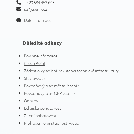
+420 584 453 693
ic@jesenik.cz
Další informace
Důležité odkazy
Povinné informace
Czech Point
Žádost o vyjádření k existenci technické infrastruktury
Stav ovzduší
Povodňový plán města Jeseník
Povodňový plán ORP Jeseník
Odpady
Lékařská pohotovost
Zubní pohotovost
Prohlášení o přístupnosti webu