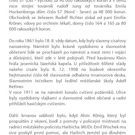
číslo 57 (Ost - Východ) za 90 000 rakouských korun a v témž
roce strojní továrník rudolf Jung od továrníka Emila
Hockenberga dům číslo 57 (Nord - Sever) za 48 000 korun.
Obchodník se železem Rudolf Richter získal od paní Emilie
Kröner, vdovy po vrchním lékaři, domy číslo 164 a 165 za 80
000 rakouských korun.
Do roku 1861 bylo 18. 8. vždy datum, kdy byly slaveny císařovy
narozeniny. Náměstí bylo krásně vyzdobeno a slavnostně
oblečení lidé se procházeli po náměstí a mezi nimi i vojáci
a důstojníci, kteří zde v létě pobývali. Před kavárnou Klein
hrála jesenická lázeňská kapela. U příležitosti 60leté vlády
našeho císaře byla 8. 12. 1908 na budově okresního
hejtmanství číslo 68 slavnostně odhalena mramorová deska.
Slavnostním řečníkem byl ředitel měšťanské školy Adolf
Kettner.
V roce 1911 se na náměstí konalo cvičení požárníků. Ulice
byly vyzdobeny vlajkami a slavnostně oděni občané a radní
přihlíželi hasičským cvičením.
Další krvavou událostí bylo, když Alois König, který byl
propuštěn z vězení, bodl z pomsty v policejní místnosti na
radnici městského policistu Harbicha. MUDr. Emil Wischek mu
sice poskytl první pomoc, ale Harbich zemřel po dlouhém