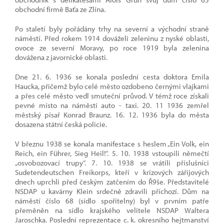
obchodní firmě Baťa ze Zlína.
Po staletí byly pořádány trhy na severní a východní straně
náměstí. Před rokem 1914 dováželi zeleninu z nyské oblasti,
ovoce ze severní Moravy, po roce 1919 byla zelenina
dovážena z javornické oblasti.
Dne 21. 6. 1936 se konala poslední cesta doktora Emila
Haucka, přičemž bylo celé město ozdobeno černými vlajkami
a přes celé město vedl smuteční průvod. V témž roce získali
pevné místo na náměstí auto - taxi. 20. 11 1936 zemřel
městský písař Konrad Braunz. 16. 12. 1936 byla do města
dosazena státní česká policie.
V březnu 1938 se konala manifestace s heslem „Ein Volk, ein
Reich, ein Führer, Sieg Heil!“. 5. 10. 1938 vstoupili němečtí
„osvobozovací trupy“. 7. 10. 1938 se vrátili příslušníci
Sudetendeutschen Freikorps, kteří v krizových zářijových
dnech uprchli před českým zatčením do Ř9še. Představitelé
NSDAP u kavárny Klein srdečně zdravili příchozí. Dům na
náměstí číslo 68 (sídlo spořitelny) byl v prvním patře
přeměněn na sídlo krajského velitele NSDAP Waltera
Jaroschka. Poslední reprezentace c. k. okresního hejtmanství