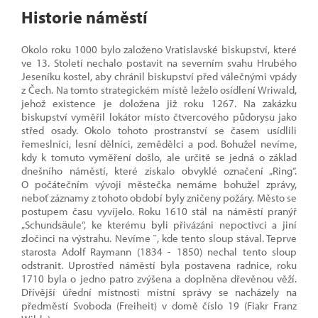
Historie náměstí
Okolo roku 1000 bylo založeno Vratislavské biskupství, které
ve 13. Století nechalo postavit na severním svahu Hrubého
Jeseníku kostel, aby chránil biskupství před válečnými vpády
z Čech. Na tomto strategickém místě leželo osídlení Wriwald,
jehož existence je doložena již roku 1267. Na zakázku
biskupství vyměřil lokátor místo čtvercového půdorysu jako
střed osady. Okolo tohoto prostranství se časem usídlili
řemeslníci, lesní dělníci, zemědělci a pod. Bohužel nevíme,
kdy k tomuto vyměření došlo, ale určitě se jedná o základ
dnešního náměstí, které získalo obvyklé označení „Ring“.
O počátečním vývoji městečka nemáme bohužel zprávy,
neboť záznamy z tohoto období byly zničeny požáry. Město se
postupem času vyvíjelo. Roku 1610 stál na náměstí pranýř
„Schundsäule“, ke kterému byli přivázáni nepoctivci a jiní
zločinci na výstrahu. Nevíme ¨, kde tento sloup stával. Teprve
starosta Adolf Raymann (1834 - 1850) nechal tento sloup
odstranit. Uprostřed náměstí byla postavena radnice, roku
1710 byla o jedno patro zvýšena a doplněna dřevěnou věží.
Dřívější úřední místnosti místní správy se nacházely na
předměstí Svoboda (Freiheit) v domě číslo 19 (Fiakr Franz