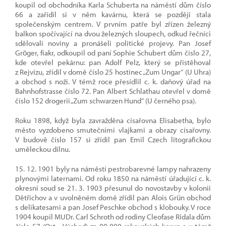
koupil od obchodníka Karla Schuberta na náměstí dům číslo
66 a zařídil si v něm kavárnu, která se později stala
společenským centrem. V prvním patře byl zřízen železný
balkon spočívající na dvou železných sloupech, odkud řečníci
sdělovali noviny a pronášeli politické projevy. Pan Josef
Gröger, fiakr, odkoupil od paní Sophie Schubert dům číslo 27,
kde otevřel pekárnu: pan Adolf Pelz, který se přistěhoval
z Rejvízu, zřídil v domě číslo 25 hostinec „Zum Ungar“ (U Uhra)
a obchod s noži. V témž roce přesídlil c. k. daňový úřad na
Bahnhofstrasse číslo 72. Pan Albert Schlathau otevřel v domě
číslo 152 drogerii „Zum schwarzen Hund“ (U černého psa).
Roku 1898, když byla zavražděna císařovna Elisabetha, bylo
město vyzdobeno smutečními vlajkami a obrazy císařovny.
V budově číslo 157 si zřídil pan Emil Czech litografickou
uměleckou dílnu.
15. 12. 1901 byly na náměstí pestrobarevné lampy nahrazeny
plynovými laternami. Od roku 1850 na náměstí úřadující c. k.
okresní soud se 21. 3. 1903 přesunul do novostavby v kolonii
Dětřichov a v uvolněném domě zřídil pan Alois Grün obchod
s delikatesami a pan Josef Peschke obchod s klobouky. V roce
1904 koupil MUDr. Carl Schroth od rodiny Cleofase Ridala dům