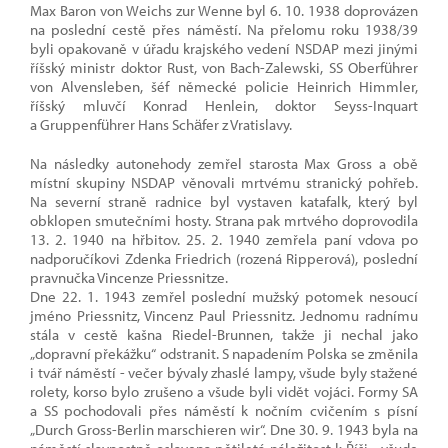
Max Baron von Weichs zur Wenne byl 6. 10. 1938 doprovázen
na poslední cestě přes náměstí. Na přelomu roku 1938/39
byli opakovaně v úřadu krajského vedení NSDAP mezi jinými
říšský ministr doktor Rust, von Bach-Zalewski, SS Oberführer
von Alvensleben, šéf německé policie Heinrich Himmler,
říšský mluvčí Konrad Henlein, doktor Seyss-Inquart
a Gruppenführer Hans Schäfer z Vratislavy.
Na následky autonehody zemřel starosta Max Gross a obě
místní skupiny NSDAP věnovali mrtvému stranický pohřeb.
Na severní straně radnice byl vystaven katafalk, který byl
obklopen smutečními hosty. Strana pak mrtvého doprovodila
13. 2. 1940 na hřbitov. 25. 2. 1940 zemřela paní vdova po
nadporučíkovi Zdenka Friedrich (rozená Ripperová), poslední
pravnučka Vincenze Priessnitze.
Dne 22. 1. 1943 zemřel poslední mužský potomek nesoucí
jméno Priessnitz, Vincenz Paul Priessnitz. Jednomu radnímu
stála v cestě kašna Riedel-Brunnen, takže ji nechal jako
„dopravní překážku“ odstranit. S napadením Polska se změnila
i tvář náměstí - večer bývaly zhaslé lampy, všude byly stažené
rolety, korso bylo zrušeno a všude byli vidět vojáci. Formy SA
a SS pochodovali přes náměstí k nočním cvičením s písní
„Durch Gross-Berlin marschieren wir“. Dne 30. 9. 1943 byla na