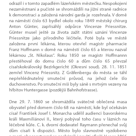
odrazil i v tomto zapadlém lázeňském městečku. Nespokojení
nezaměstnaní a pučisté se shromáždili na jižní straně radnice
k demonstraci a založená národní garda je rozehnala. V domě
na náměstí číslo 63 bydlel okolo roku 1849 městský chirurg
Anton Günter, zapřísáhlý odpůrce Vincenze Priessnitze.
Günter musel ještě za života zažít státní uznání Vincenze
Priessnitze jako přírodního léčitele. Poté byla ve městě
založena první lékárna, kterou otevřel magistr pharmacie
Franz Hoffmann v domě na náměstí číslo 65 a kterou nazval
lékárnou „St. Nikolaus“. Roku 1850 se magistr Hoffmannn
přestěhoval do domu číslo 60 a dům číslo 65 převzal
císařskokrálovský Bezirkgericht (Okresní soud). 28. 11. 1851
zemřel Vincenz Priessnitz. Z Gräfenbergu do města se táhl
nepřehlédnutelný smuteční průvod, na jehož čele šlo
duchovenstvo. Po smuteční mši byly sáně s mrtvým vezeny na
hřbitov Huntergasse (pozdější Bahnhofstrasse).
Dne 29. 7. 1860 se shromáždila svátečně oblečená masa
obyvatel před domem číslo 68 na náměstí, kde byl očekáván
císař František Josef I. Monarcha udělil audienci bavorskému
králi Maxmiliánovi II., který pobýval toho času v lázních na
léčebné kůře. C. k. dvorní dodavatel Raymann přenechal svůj
dům císaři k dispozici. Město bylo slavnostně vyzdobeno