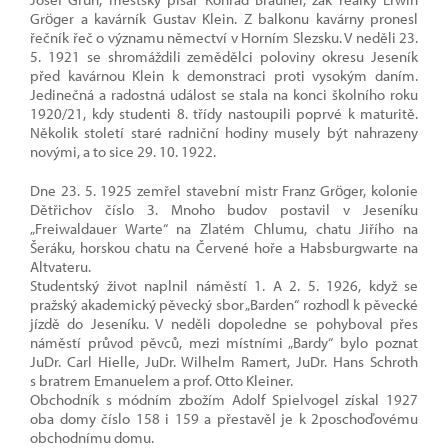
Gröger a kavárník Gustav Klein. Z balkonu kavárny pronesl
řečník řeč o významu němectví v Horním Slezsku. V neděli 23.
5. 1921 se shromáždili zemědělci poloviny okresu Jeseník
před kavárnou Klein k demonstraci proti vysokým daním.
Jedinečná a radostná událost se stala na konci školního roku
1920/21, kdy studenti 8. třídy nastoupili poprvé k maturitě.
Několik století staré radniční hodiny musely být nahrazeny
novými, a to sice 29. 10. 1922.
Dne 23. 5. 1925 zemřel stavební mistr Franz Gröger, kolonie
Dětřichov číslo 3. Mnoho budov postavil v Jeseníku
„Freiwaldauer Warte“ na Zlatém Chlumu, chatu Jiřího na
Šeráku, horskou chatu na Červené hoře a Habsburgwarte na
Altvateru.
Studentský život naplnil náměstí 1. A 2. 5. 1926, když se
pražský akademický pěvecký sbor „Barden“ rozhodl k pěvecké
jízdě do Jeseníku. V neděli dopoledne se pohyboval přes
náměstí průvod pěvců, mezi místními „Bardy“ bylo poznat
JuDr. Carl Hielle, JuDr. Wilhelm Ramert, JuDr. Hans Schroth
s bratrem Emanuelem a prof. Otto Kleiner.
Obchodník s módním zbožím Adolf Spielvogel získal 1927
oba domy číslo 158 i 159 a přestavěl je k 2poschoďovému
obchodnímu domu.