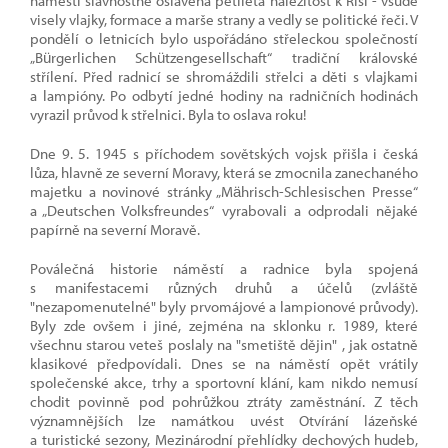
náměstí slavnostně oslavena pětiletá náležitost k Říši - všude
visely vlajky, formace a marše strany a vedly se politické řeči. V
pondělí o letnicích bylo uspořádáno střeleckou společností
„Bürgerlichen Schützengesellschaft“ tradiční královské
střílení. Před radnicí se shromáždili střelci a děti s vlajkami
a lampióny. Po odbytí jedné hodiny na radničních hodinách
vyrazil průvod k střelnici. Byla to oslava roku!
Dne 9. 5. 1945 s příchodem sovětských vojsk přišla i česká
lůza, hlavně ze severní Moravy, která se zmocnila zanechaného
majetku a novinové stránky „Mährisch-Schlesischen Presse“
a „Deutschen Volksfreundes“ vyrabovali a odprodali nějaké
papírně na severní Moravě.
Poválečná historie náměstí a radnice byla spojená
s manifestacemi různých druhů a účelů (zvláště
"nezapomenutelné" byly prvomájové a lampionové průvody).
Byly zde ovšem i jiné, zejména na sklonku r. 1989, které
všechnu starou veteš poslaly na "smetiště dějin" , jak ostatně
klasikové předpovídali. Dnes se na náměstí opět vrátily
společenské akce, trhy a sportovní klání, kam nikdo nemusí
chodit povinně pod pohrůžkou ztráty zaměstnání. Z těch
významnějších lze namátkou uvést Otvírání lázeňské
a turistické sezony, Mezinárodní přehlídky dechových hudeb,