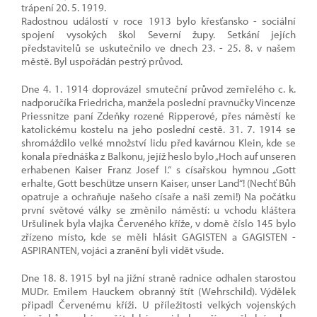
trápení 20. 5. 1919.
Radostnou událostí v roce 1913 bylo křesťansko - sociální
spojení vysokých škol Severní župy. Setkání jejích
představitelů se uskutečnilo ve dnech 23. - 25. 8. v našem
městě. Byl uspořádán pestrý průvod.
Dne 4. 1. 1914 doprovázel smuteční průvod zemřelého c. k.
nadporučíka Friedricha, manžela poslední pravnučky Vincenze
Priessnitze paní Zdeňky rozené Ripperové, přes náměstí ke
katolickému kostelu na jeho poslední cestě. 31. 7. 1914 se
shromáždilo velké množství lidu před kavárnou Klein, kde se
konala přednáška z Balkonu, jejíž heslo bylo „Hoch auf unseren
erhabenen Kaiser Franz Josef I.“ s císařskou hymnou „Gott
erhalte, Gott beschütze unsern Kaiser, unser Land“! (Nechť Bůh
opatruje a ochraňuje našeho císaře a naši zemi!) Na počátku
první světové války se změnilo náměstí: u vchodu kláštera
Uršulinek byla vlajka Červeného kříže, v domě číslo 145 bylo
zřízeno místo, kde se měli hlásit GAGISTEN a GAGISTEN -
ASPIRANTEN, vojáci a zranění byli vidět všude.
Dne 18. 8. 1915 byl na jižní straně radnice odhalen starostou
MUDr. Emilem Hauckem obranný štít (Wehrschild). Výdělek
připadl Červenému kříži. U příležitosti velkých vojenských