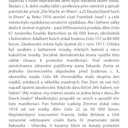
úspěchů v ruské nepřátelské zemi bylo nařízeno školní volno.
Školáci c. k. dolní reálky táhli s profesory přes náměstí a zpívali
patriotické písně „Die Wacht an Rhein“ a „O Deutschland hoch
in Ehren“ aj. Roku 1916 zemřel císař František Josef I. a celé
město bylo vyzdobeno smuteční výzdobou. Ale i během války
došlo k změně majitele - paní Willmannová prodala dům číslo
61 továrníku Ewaldu Bartschovi za 66 000 korun, obchodník
s koloniálem Adalbert Kosch získal budovu číslo 157 za 80 000
korun. Zásobování města bylo špatné již v roce 1917. Chleba
byl vyráběn z kaštanové mouky, mletých kořenů a něco
kukuřičné mouky. Sociálně demokratická strana využila této
vážné situace k protestní manifestaci. Pod vedením
zaměstnance zdravotní pojišťovny pana Eduarda Zorna se
jednoho červencového dopoledne před budovou c. k.
okresního soudu číslo 68 shromáždila malá skupina žen
vojáků, zvědavců a několika zraněných. Pan Zorn ve své řeči
napadl špatné zásobování. Když do davu křičel „Wir haben, wir
haben“ (My máme, my máme) ozvala se jedna žena v davu „Än
Dreck hoabr!“ Manifestující propukli ve smích a opustili tím
tuto manifestaci. Pan hoteliér Ludwig Zimmer získal roku
1918 od své matky dům číslo 22 za 50 000 korun.
Nepřátelskými mocnostmi Francie, Velké Británie a USA
vynucené odstoupení císaře Karla IV. znamenalo zánik
Rakouska - Uherska. U kavárny Klein se konaly protestní