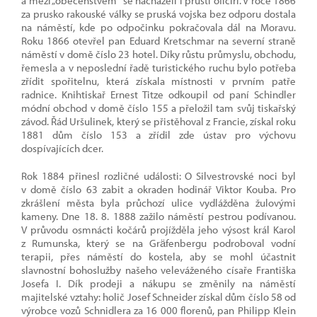
a mezi „obecenstvem“ se nacházeli i pruští oficíři. V roce 1866
za prusko rakouské války se pruská vojska bez odporu dostala
na náměstí, kde po odpočinku pokračovala dál na Moravu.
Roku 1866 otevřel pan Eduard Kretschmar na severní straně
náměstí v domě číslo 23 hotel. Díky růstu průmyslu, obchodu,
řemesla a v neposlední řadě turistického ruchu bylo potřeba
zřídit spořitelnu, která získala místnosti v prvním patře
radnice. Knihtiskař Ernest Titze odkoupil od paní Schindler
módní obchod v domě číslo 155 a přeložil tam svůj tiskařský
závod. Řád Uršulinek, který se přistěhoval z Francie, získal roku
1881 dům číslo 153 a zřídil zde ústav pro výchovu
dospívajících dcer.
Rok 1884 přinesl rozličné události: O Silvestrovské noci byl
v domě číslo 63 zabit a okraden hodinář Viktor Kouba. Pro
zkrášlení města byla průchozí ulice vydlážděna žulovými
kameny. Dne 18. 8. 1888 zažilo náměstí pestrou podívanou.
V průvodu osmnácti kočárů projížděla jeho výsost král Karol
z Rumunska, který se na Gräfenbergu podroboval vodní
terapii, přes náměstí do kostela, aby se mohl účastnit
slavnostní bohoslužby našeho veleváženého císaře Františka
Josefa I. Dík prodeji a nákupu se změnily na náměstí
majitelské vztahy: holič Josef Schneider získal dům číslo 58 od
výrobce vozů Schnidlera za 16 000 florenů, pan Philipp Klein