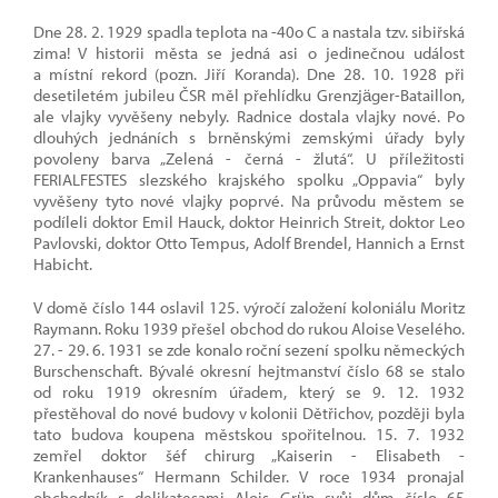
Dne 28. 2. 1929 spadla teplota na -40o C a nastala tzv. sibiřská
zima! V historii města se jedná asi o jedinečnou událost
a místní rekord (pozn. Jiří Koranda). Dne 28. 10. 1928 při
desetiletém jubileu ČSR měl přehlídku Grenzjäger-Bataillon,
ale vlajky vyvěšeny nebyly. Radnice dostala vlajky nové. Po
dlouhých jednáních s brněnskými zemskými úřady byly
povoleny barva „Zelená - černá - žlutá“. U příležitosti
FERIALFESTES slezského krajského spolku „Oppavia“ byly
vyvěšeny tyto nové vlajky poprvé. Na průvodu městem se
podíleli doktor Emil Hauck, doktor Heinrich Streit, doktor Leo
Pavlovski, doktor Otto Tempus, Adolf Brendel, Hannich a Ernst
Habicht.
V domě číslo 144 oslavil 125. výročí založení koloniálu Moritz
Raymann. Roku 1939 přešel obchod do rukou Aloise Veselého.
27. - 29. 6. 1931 se zde konalo roční sezení spolku německých
Burschenschaft. Bývalé okresní hejtmanství číslo 68 se stalo
od roku 1919 okresním úřadem, který se 9. 12. 1932
přestěhoval do nové budovy v kolonii Dětřichov, později byla
tato budova koupena městskou spořitelnou. 15. 7. 1932
zemřel doktor šéf chirurg „Kaiserin - Elisabeth -
Krankenhauses“ Hermann Schilder. V roce 1934 pronajal
obchodník s delikatesami Alois Grün svůj dům číslo 65