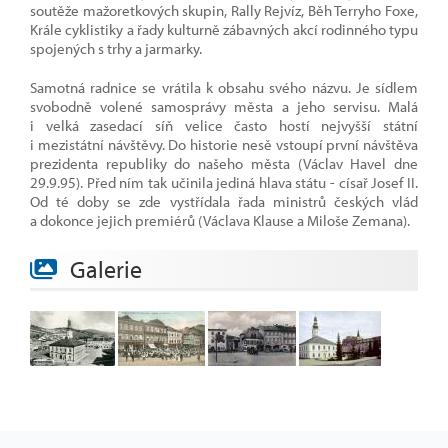
soutěže mažoretkových skupin, Rally Rejvíz, Běh Terryho Foxe,
Krále cyklistiky a řady kulturně zábavných akcí rodinného typu
spojených s trhy a jarmarky.
Samotná radnice se vrátila k obsahu svého názvu. Je sídlem
svobodně volené samosprávy města a jeho servisu. Malá
i velká zasedací síň velice často hostí nejvyšší státní
i mezistátní návštěvy. Do historie nesě vstoupí první návštěva
prezidenta republiky do našeho města (Václav Havel dne
29.9.95). Před ním tak učinila jediná hlava státu - císař Josef II.
Od té doby se zde vystřídala řada ministrů českých vlád
a dokonce jejich premiérů (Václava Klause a Miloše Zemana).
Galerie