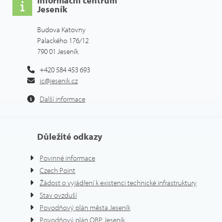
Informační centrum
Jeseník
Budova Katovny
Palackého 176/12
790 01 Jeseník
+420 584 453 693
ic@jesenik.cz
Další informace
Důležité odkazy
Povinné informace
Czech Point
Žádost o vyjádření k existenci technické infrastruktury
Stav ovzduší
Povodňový plán města Jeseník
Povodňový plán ORP Jeseník