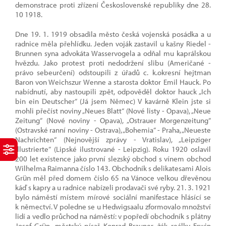
demonstrace proti zřízení Československé republiky dne 28.
10 1918.
Dne 19. 1. 1919 obsadila město česká vojenská posádka a u
radnice měla přehlídku. Jeden voják zastavil u kašny Riedel -
Brunnen syna advokáta Wasservogela a odňal mu kaprálskou
hvězdu. Jako protest proti nedodržení slibu (Američané -
právo sebeurčení) odstoupili z úřadů c. k.okresní hejtman
Baron von Weichszur Wenne a starosta doktor Emil Hauck. Po
nabídnutí, aby nastoupili zpět, odpověděl doktor hauck „Ich
bin ein Deutscher“ (Já jsem Němec) V kavárně Klein jste si
mohli přečíst noviny „Neues Blatt“ (Nové listy - Opava), „Neue
Zeitung“ (Nové noviny - Opava), „Ostrauer Morgenzeitung“
(Ostravské ranní noviny - Ostrava), „Bohemia“ - Praha, „Neueste
Nachrichten“ (Nejnovější zprávy - Vratislav), „Leipziger
Illustrierte“ (Lipské ilustrované - Leipzig). Roku 1920 oslavil
200 let existence jako první slezský obchod s vínem obchod
Wilhelma Raimanna číslo 143. Obchodník s delikatesami Alois
Grün měl před domem číslo 65 na Vánoce velkou dřevěnou
káď s kapry a u radnice nabízeli prodavači své ryby. 21. 3. 1921
bylo náměstí místem mírové sociální manifestace hlásící se
k němectví. V poledne se u Hedwigsaalu zformovalo množství
lidí a vedlo průchod na náměstí: v popředí obchodník s plátny
Josef Grün, městský písař Konrad Brauner, žák reálky Erwin