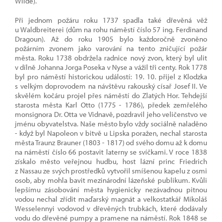
Wilde).
Při jednom požáru roku 1737 spadla také dřevěná věž
u Waldbreiterei (dům na rohu náměstí číslo 57 ing. Ferdinand
Dragoun). Až do roku 1905 bylo každoročně zvoněno
požárním zvonem jako varování na tento zničující požár
města. Roku 1738 obdržela radnice nový zvon, který byl ulit
v dílně Johanna Jorga Poseka v Nyse a vážil tři centy. Rok 1778
byl pro náměstí historickou událostí: 19. 10. přijel z Klodzka
s velkým doprovodem na návštěvu rakouský císař Josef II. Ve
skvělém kočáru projel přes náměstí do Zlatých Hor. Tehdejší
starosta města Karl Otto (1775 - 1786), předek zemřelého
monsignora Dr. Otta ve Vidnavě, pozdravil jeho veličenstvo ve
jménu obyvatelstva. Naše město bylo vždy sociálně naladěno
- když byl Napoleon v bitvě u Lipska poražen, nechal starosta
města Traunz Brauner (1803 - 1817) od svého domu až k domu
na náměstí číslo 66 postavit laterny se svíčkami. V roce 1838
získalo město veřejnou hudbu, host lázní princ Friedrich
z Nassau ze svých prostředků vytvořil smíšenou kapelu z osmi
osob, aby mohla bavit mezinárodní lázeňské publikum. Kvůli
lepšímu zásobování města hygienicky nezávadnou pitnou
vodou nechal zřídit maďarský magnát a velkostatkář Mikoláš
Wesselennyi vodovod v dřevěných trubkách, které dodávaly
vodu do dřevěné pumpy a pramene na náměstí. Rok 1848 se