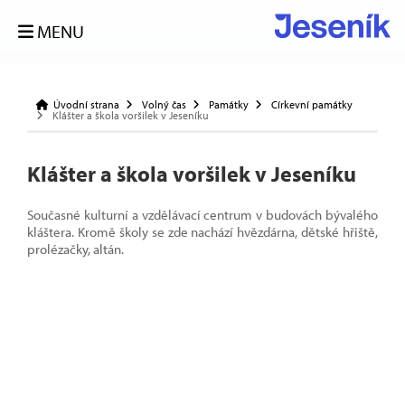
MENU
Úvodní strana
Volný čas
Památky
Církevní památky
Klášter a škola voršilek v Jeseníku
Klášter a škola voršilek v Jeseníku
Současné kulturní a vzdělávací centrum v budovách bývalého
kláštera. Kromě školy se zde nachází hvězdárna, dětské hřiště,
prolézačky, altán.