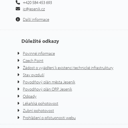
+420 584 453 693
ic@jesenik.cz
Další informace
Důležité odkazy
Povinné informace
Czech Point
Žádost o vyjádření k existenci technické infrastruktury
Stav ovzduší
Povodňový plán města Jeseník
Povodňový plán ORP Jeseník
Odpady
Lékařská pohotovost
Zubní pohotovost
Prohlášení o přístupnosti webu