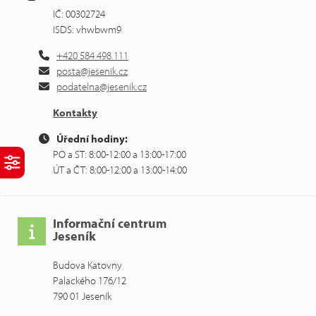
IČ: 00302724
ISDS: vhwbwm9
+420 584 498 111
posta@jesenik.cz
podatelna@jesenik.cz
Kontakty
Úřední hodiny:
PO a ST: 8:00-12:00 a 13:00-17:00
ÚT a ČT: 8:00-12:00 a 13:00-14:00
Informační centrum
Jeseník
Budova Katovny
Palackého 176/12
790 01 Jeseník