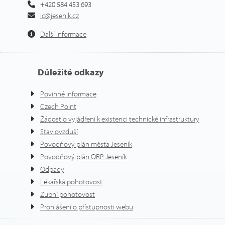
+420 584 453 693
ic@jesenik.cz
Další informace
Důležité odkazy
Povinné informace
Czech Point
Žádost o vyjádření k existenci technické infrastruktury
Stav ovzduší
Povodňový plán města Jeseník
Povodňový plán ORP Jeseník
Odpady
Lékařská pohotovost
Zubní pohotovost
Prohlášení o přístupnosti webu