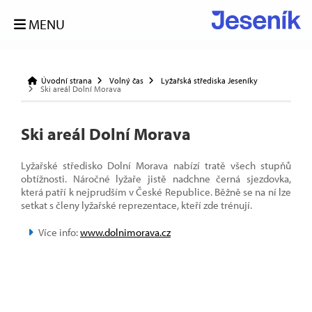
MENU
Úvodní strana
Volný čas
Lyžařská střediska Jeseníky
Ski areál Dolní Morava
Ski areál Dolní Morava
Lyžařské středisko Dolní Morava nabízí tratě všech stupňů
obtížnosti. Náročné lyžaře jistě nadchne černá sjezdovka,
která patří k nejprudším v České Republice. Běžně se na ní lze
setkat s členy lyžařské reprezentace, kteří zde trénují.
Více info:
www.dolnimorava.cz