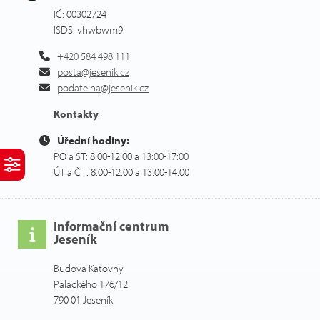
IČ: 00302724
ISDS: vhwbwm9
+420 584 498 111
posta@jesenik.cz
podatelna@jesenik.cz
Kontakty
Úřední hodiny:
PO a ST: 8:00-12:00 a 13:00-17:00
ÚT a ČT: 8:00-12:00 a 13:00-14:00
Informační centrum
Jeseník
Budova Katovny
Palackého 176/12
790 01 Jeseník