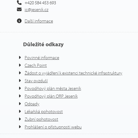
+420 584 453 693
ic@jesenik.cz
Další informace
Důležité odkazy
Povinné informace
Czech Point
Žádost o vyjádření k existenci technické infrastruktury
Stav ovzduší
Povodňový plán města Jeseník
Povodňový plán ORP Jeseník
Odpady
Lékařská pohotovost
Zubní pohotovost
Prohlášení o přístupnosti webu