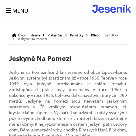
MENU
Úvodní strana
Volný čas
Památky
Přírodní památky
Jeskyně Na Pomezí
Jeskyně Na Pomezí
Jeskyně na Pomezí leži 2 km severně od obce Lipová-lázně.
Jeskynní systém byl zčásti znám již v roce 1936. Teprve v roce
1949 byla jeskyně prozkoumána v colém rozsahu.
Zpřístupňovací práce byly provedeny v roce 1950 a
dokončeny v roce 1955. Celková délka návštěvní trasy činí 390
metrů. Jeskyně na Pomezí jsou největším jeskynním
systémem v ČR vzniklým rozpouštěním mramoru, tj.
krystalického vápence. Vyznačují se úzkými a místy vysokými
puklinovými chodbami, které se v místech křížení rozšiřují v
menší dómy. K nejvýznamnějším částem jeskyní patří Ledový
dóm, Dóm u smuteční vrby, chodba Římských lázní, Bílý dóm,
Královský komín, Klenotnice a Vstupní dóm.