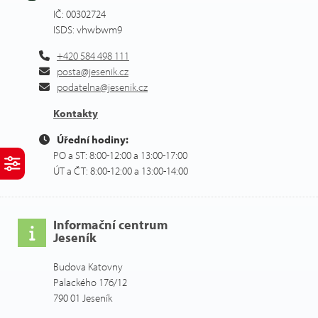
IČ: 00302724
ISDS: vhwbwm9
+420 584 498 111
posta@jesenik.cz
podatelna@jesenik.cz
Kontakty
Úřední hodiny:
PO a ST: 8:00-12:00 a 13:00-17:00
ÚT a ČT: 8:00-12:00 a 13:00-14:00
Informační centrum
Jeseník
Budova Katovny
Palackého 176/12
790 01 Jeseník